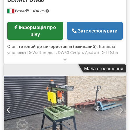
Pesaro
1 494 km
Інформація про
Зателефонувати
ціну
Стан:
готовий до використання (вживаний)
, Витяжна
установка DeWalt модель DW60 Cedpfx Ajxdwn Def Dsha
Мала оголошення