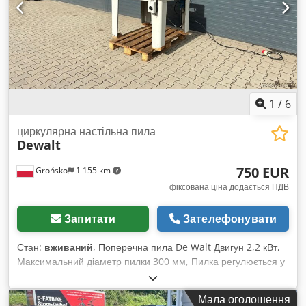
вправо. Вживана, повністю функціональна машина, в
комплекті з підставкою. Chedpfx Afozl Hfue Dsa
1
/
6
циркулярна настільна пила
Dewalt
750 EUR
Grońsko
1 155 km
фіксована ціна додається ПДВ
Запитати
Зателефонувати
Стан:
вживаний
, Поперечна пила De Walt Двигун 2,2 кВт,
Максимальний діаметр пилки 300 мм, Пилка регулюється у
кількох напрямках, Cjdpfxeyxnbms Af Doha Довжина різу по
напрямній 65 см, Максимальна висота різу 8 см.
Мала оголошення