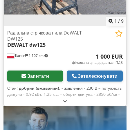
1
/
9
Радіальна стрічкова пила DeWALT
DW125
DEWALT
dw125
1 000 EUR
Karsin
1 107 km
фіксована ціна додається ПДВ
Запитати
Зателефонувати
Стан:
добрий (вживаний)
, - живлення - 230 В – потужність
двигуна - 0,92 кВт, 1,25 к.с. – оберти двигуна - 2850 об/хв –
діаметр диска - 250 мм – діаметр отвору диска - 30 мм –
захисний кожух для диска – висота різу - прибл. 70 мм –
ширина різу - прибл. 440 мм – довжина важеля - прибл. 660
мм – регулювання кута важеля +/- 90° – регулювання кута
диска 0°–90° – регулювання висоти важеля – регулювання