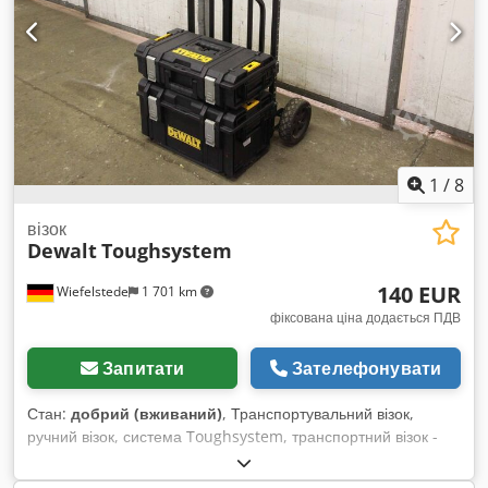
1
/
8
візок
Dewalt
Toughsystem
140 EUR
Wiefelstede
1 701 km
фіксована ціна додається ПДВ
Запитати
Зателефонувати
Стан:
добрий (вживаний)
, Транспортувальний візок,
ручний візок, система Toughsystem, транспортний візок -
Виробник: Dewalt, візок для інструментів Tough System
Cedpfxeglqyys Af Deha - Ящики: 2 штуки ящиків Dewalt