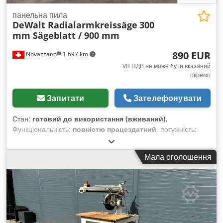
панельна пила
DeWalt Radialarmkreissäge
300
mm Sägeblatt / 900 mm
890 EUR
Novazzano
1 697 km
VB ПДВ не може бути вказаний
окремо
Запитати
Зателефонувати
Стан:
готовий до використання (вживаний)
,
Функціональність:
повністю працездатний
, потужність:
2,21 кВт (3,00 к.с.)
, вхідна напруга:
380 V
, максимальна
ширина різання:
900 мм
, діаметр пильного диска:
300 мм
,
Мала оголошення
Радіальна пилка DeWalt для обробки деревини, кольорових
металів і пластику, з пильним диском діаметром 300 мм,
потужністю 3 к.с. (380 В, трифазний струм), з можливістю
регулювання та нахилу. Моторний блок із пильним диском
переміщується на 900 мм по верхньому кронштейну, який
має регулювання по висоті та може обертатися вліво та