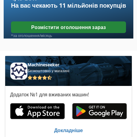
На вас чекають
11 мільйонів покупців
Dewalt Dw 626
Dewalt Dw 707
Розмістити оголошення зараз
Dewalt Dw 729
*за оголошення/місяць
Dewalt Dw 742
Dewalt Dw 8103
Machineseeker
Безкоштовно у магазині
Doppstadt Dw 2560
Doppstadt Dw 3060
Додаток №1 для вживаних машин!
Doweling Машина
Dw 729
Dw 742
Докладніше
Ewd