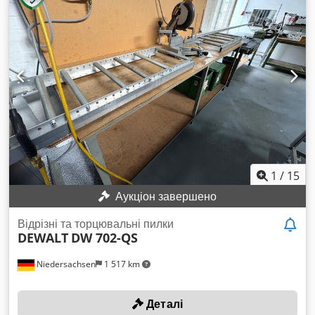
1
/
15
Аукціон завершено
Відрізні та торцювальні пилки
DEWALT
DW 702-QS
Niedersachsen
1 517 km
Деталі