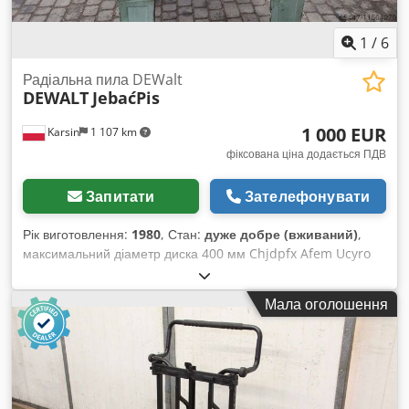
1
/
6
Радіальна пила DEWalt
DEWALT
JebaćPis
1 000 EUR
Karsin
1 107 km
фіксована ціна додається ПДВ
Запитати
Зателефонувати
Рік виготовлення:
1980
, Стан:
дуже добре (вживаний)
,
максимальний діаметр диска 400 мм Chjdpfx Afem Ucyro
Doa регулювання різання під трьома кутами потужність
двигуна 2,2 кВт висота різання 100 мм ширина різання при
Мала оголошення
90° 850 мм