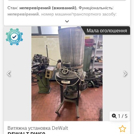
Стан:
неперевірений (вживаний)
, Функціональність:
неперевірений
, номер машини/транспортного засобу:
014105
, діаметр пильного диска:
250 мм
, загальна вага:
250
кг
, максимальна швидкість обертання:
5 000 об/хв
,
Мала оголошення
внутрішній діаметр:
30 мм
, Без мінімальної ціни —
гарантований продаж за найвищою ставкою! Завантаження
можливе 08.09.2025 або 09.09.2025! ТЕХНІЧНІ ДАНІ
Chsdpfxew Hrzms Af Doa Номінальна частота обертів: 5
000 об/хв Діаметр пильного диска: 250 мм Упор: до 6 300
мм Макс. глибина різу: 90 мм Внутрішній діаметр: 30 мм
ДЕТАЛІ МАШИНИ Габарити та вага Розміри (Д x Ш x В):
6400 x 900 x 1600 мм Вага: 250 кг ОБЛАДНАННЯ В
комплекті монтажний набір для роликового конвеєра
Примітка: У пилки немає суцільного роликового конвеєра,
останній ролик підтримує профіль в кінці упору.
1
/
5
Витяжна установка DeWalt
DEWALT
DW60