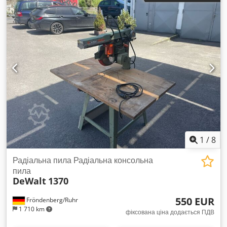
1
/
8
Радіальна пила Радіальна консольна
пила
DeWalt
1370
550 EUR
Fröndenberg/Ruhr
1 710 km
фіксована ціна додається ПДВ