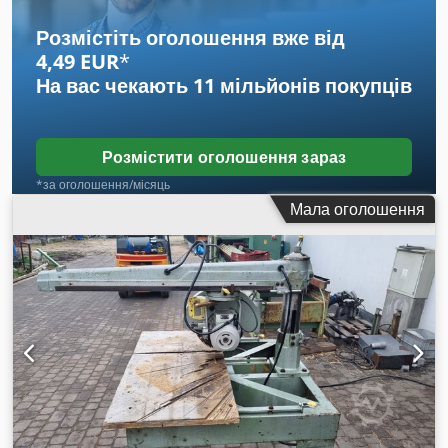
диска по вертикальній осі +/- 90° НЕМАЄ ОПОРНИХ ДИСКІВ
ДЛЯ РІЗАЛЬНОГО ДИСКА Chodpfxjr A Anqo Af Dja
Розмістіть оголошення вже від
4,49 EUR
*
На вас чекають
11 мільйонів покупців
Розмістити оголошення зараз
*за оголошення/місяць
Мала оголошення