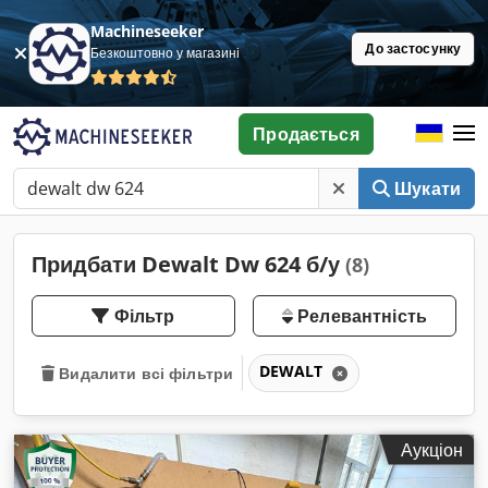
Machineseeker
До застосунку
Безкоштовно у магазині
Продається
Шукати
Придбати Dewalt Dw 624 б/у
(8)
Фільтр
Релевантність
DEWALT
Видалити всі фільтри
Аукціон