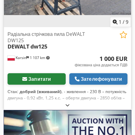
1
/
9
Радіальна стрічкова пила DeWALT
DW125
DEWALT
dw125
1 000 EUR
Karsin
1 107 km
фіксована ціна додається ПДВ
Запитати
Зателефонувати
Стан:
добрий (вживаний)
, - живлення - 230 В – потужність
двигуна - 0,92 кВт, 1,25 к.с. – оберти двигуна - 2850 об/хв –
діаметр диска - 250 мм – діаметр отвору диска - 30 мм –
захисний кожух для диска Cjdpfx Agor A Anqs Heha –
висота різу - прибл. 70 мм – ширина різу - прибл. 440 мм –
довжина важеля - прибл. 660 мм – регулювання кута
важеля +/- 90° – регулювання кута диска 0°–90° –