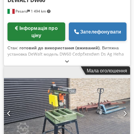
Pesaro
1 494 km
Інформація про
Зателефонувати
ціну
Стан:
готовий до використання (вживаний)
, Витяжна
установка DeWalt модель DW60 Cedpfxexdwn Ds Ag Heha
Мала оголошення