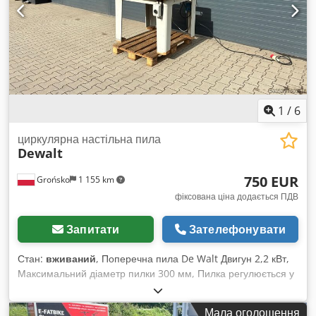
вправо. Вживана, повністю функціональна машина, в
комплекті з підставкою. Cedozl Hfujpfx Ag Hsha
1
/
6
циркулярна настільна пила
Dewalt
750 EUR
Grońsko
1 155 km
фіксована ціна додається ПДВ
Запитати
Зателефонувати
Стан:
вживаний
, Поперечна пила De Walt Двигун 2,2 кВт,
Максимальний діаметр пилки 300 мм, Пилка регулюється у
кількох напрямках, Довжина різу по напрямній 65 см,
Максимальна висота різу 8 см. Chodpfx Agoyxnbms Hoa
Мала оголошення