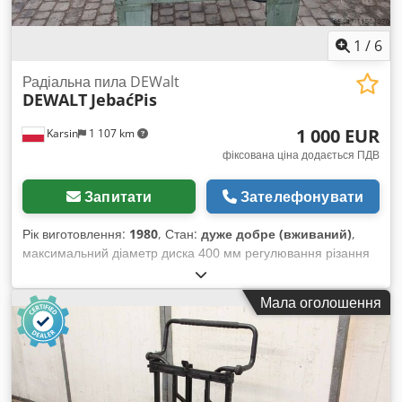
1
/
6
Радіальна пила DEWalt
DEWALT
JebaćPis
1 000 EUR
Karsin
1 107 km
фіксована ціна додається ПДВ
Запитати
Зателефонувати
Рік виготовлення:
1980
, Стан:
дуже добре (вживаний)
,
максимальний діаметр диска 400 мм регулювання різання
під трьома кутами потужність двигуна 2,2 кВт висота різання
100 мм ширина різання при 90° 850 мм Chedpem Ucyrjfx
Мала оголошення
Ag Hsa