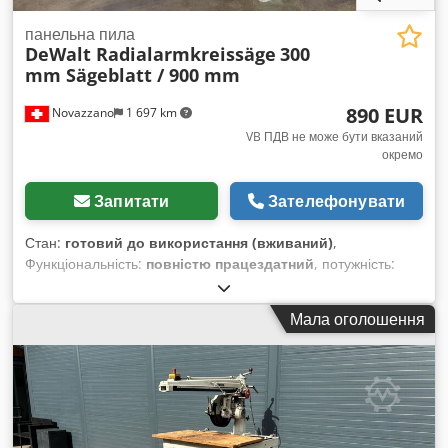
панельна пила
DeWalt Radialarmkreissäge
300
mm Sägeblatt / 900 mm
890 EUR
Novazzano
1 697 km
VB ПДВ не може бути вказаний
окремо
Запитати
Зателефонувати
Стан:
готовий до використання (вживаний)
,
Функціональність:
повністю працездатний
, потужність:
2,21 кВт (3,00 к.с.)
, вхідна напруга:
380 V
, максимальна
ширина різання:
900 мм
, діаметр пильного диска:
300 мм
,
Мала оголошення
Радіальна пилка DeWalt для обробки деревини, кольорових
металів і пластику, з пильним диском діаметром 300 мм,
потужністю 3 к.с. (380 В, трифазний струм), з можливістю
регулювання та нахилу. Моторний блок із пильним диском
переміщується на 900 мм по верхньому кронштейну, який
має регулювання по висоті та може обертатися вліво та