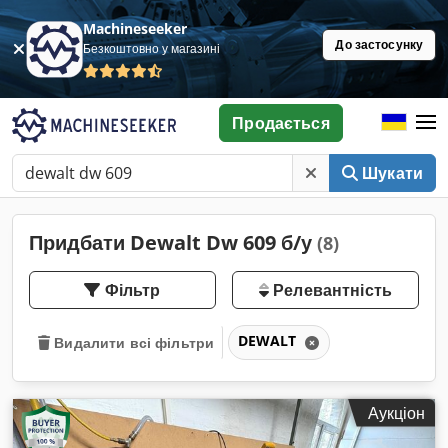
Machineseeker
До застосунку
Безкоштовно у магазині
Продається
Шукати
Придбати Dewalt Dw 609 б/у
(8)
Фільтр
Релевантність
DEWALT
Видалити всі фільтри
Аукціон