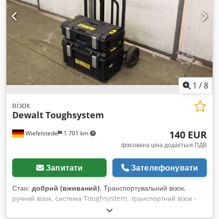
1
/
8
візок
Dewalt
Toughsystem
140 EUR
Wiefelstede
1 701 km
фіксована ціна додається ПДВ
Запитати
Зателефонувати
Стан:
добрий (вживаний)
, Транспортувальний візок,
ручний візок, система Toughsystem, транспортний візок -
Виробник: Dewalt, візок для інструментів Tough System
Chsdpfxsglqyys Ag Hja - Ящики: 2 штуки ящиків Dewalt