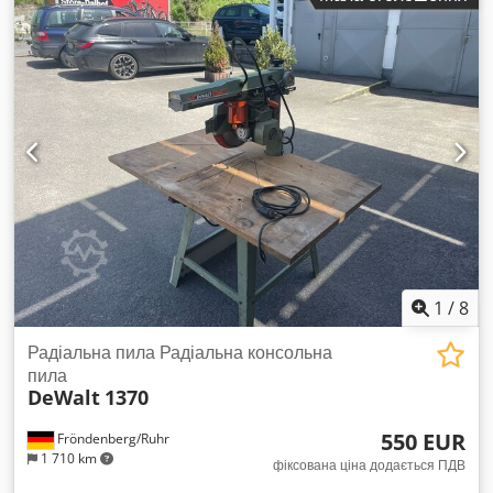
1
/
8
Радіальна пила Радіальна консольна
пила
DeWalt
1370
550 EUR
Fröndenberg/Ruhr
1 710 km
фіксована ціна додається ПДВ