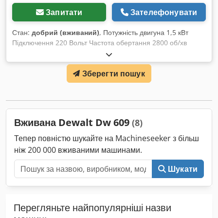
Запитати
Зателефонувати
Стан:
добрий (вживаний)
, Потужність двигуна 1,5 кВт
Підключення 220 Вольт Частота обертання 2800 об/хв
Максимальна довжина різу 370 мм при 90° Максимальна
глибина різу 95 мм Максимальний діаметр пильного диска
Зберегти пошук
300 мм Cjdpjy Um Rlsfx Ag Hjha
Вживана Dewalt Dw 609
(8)
Тепер повністю шукайте на Machineseeker з більш
ніж 200 000 вживаними машинами.
Шукати
Перегляньте найпопулярніші назви