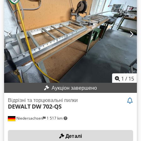
1
/
15
Аукціон завершено
Відрізні та торцювальні пилки
DEWALT
DW 702-QS
Niedersachsen
1 517 km
Деталі