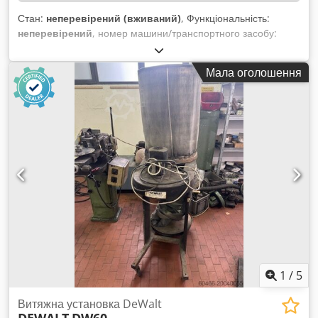
Стан:
неперевірений (вживаний)
, Функціональність:
неперевірений
, номер машини/транспортного засобу:
014105
, діаметр пильного диска:
250 мм
, загальна вага:
250
кг
, максимальна швидкість обертання:
5 000 об/хв
,
Мала оголошення
внутрішній діаметр:
30 мм
, Без мінімальної ціни —
гарантований продаж за найвищою ставкою! Завантаження
можливе 08.09.2025 або 09.09.2025! ТЕХНІЧНІ ДАНІ
Номінальна частота обертів: 5 000 об/хв Діаметр пильного
диска: 250 мм Упор: до 6 300 мм Макс. глибина різу: 90 мм
Внутрішній діаметр: 30 мм ДЕТАЛІ МАШИНИ Габарити та
вага Розміри (Д x Ш x В): 6400 x 900 x 1600 мм Вага: 250 кг
Cjdpfx Asw Hrzmog Heha ОБЛАДНАННЯ В комплекті
монтажний набір для роликового конвеєра Примітка: У
пилки немає суцільного роликового конвеєра, останній
ролик підтримує профіль в кінці упору.
1
/
5
Витяжна установка DeWalt
DEWALT
DW60