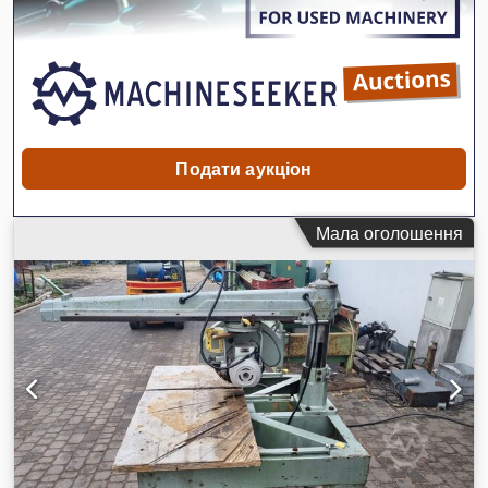
регулювання висоти важеля – регулювання диска по
вертикальній осі +/- 90° НЕМАЄ ОПОРНИХ ДИСКІВ ДЛЯ
РІЗАЛЬНОГО ДИСКА
Подати аукціон
Мала оголошення