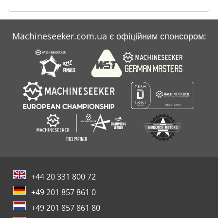
M 6090
Machineseeker.com.ua є офіційним спонсором:
Scheppach 4010
Дерево Дерева
+44 20 331 800 72
+49 201 857 861 0
+49 201 857 861 80