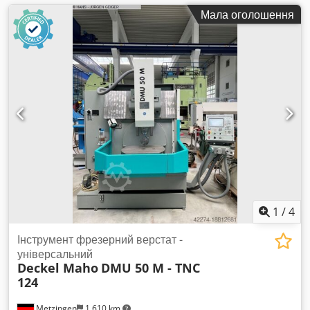
Мала оголошення
1
/
4
Інструмент фрезерний верстат -
універсальний
Deckel Maho
DMU 50 M - TNC
124
Metzingen
1 610 km