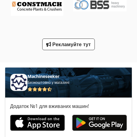
Фрезерний Верстат З Чпу З Інструмент Changer
Фрезерний Верстат З Чпу Ліжком Типу
Фрезерний Верстат З Чпу Портал
Рекламуйте тут
Фрезерно Форматний Верстат З Нахелу Леза
Швабський Верстати Gmbh
Machineseeker
Безкоштовно у магазині
Додаток №1 для вживаних машин!