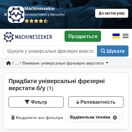
Machineseeker
До застосунку
Безкоштовно у магазині
Продається
Шукати
/ ... / Вживане універсальні фрезерні верстати
Придбати універсальні фрезерні
верстати б/у
(1)
Фільтр
Релевантність
Будівельна техніка
Фре
Видалити всі фільтри