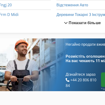
Fngj 20
Відстеження Авто
Frm D Midi
Показати більше
Fz 0
German
З Чпу Фрезеруван
Hsc Фрезерний Верстат
Звертаючись До
Негайно продати вжи
Idx 23
Миючі Засоби
Розмістіть оголошен
На вас чекають
11 м
Дізнайтеся зараз
+44 20 806 810
84
*з