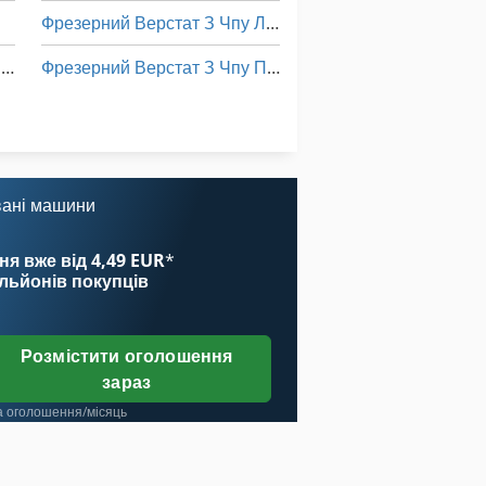
Фрезерний Верстат З Чпу Ліжком Типу
Деревини Токарні З Інструменти Та Приладдя
Фрезерний Верстат З Чпу Портал
Довго Хороший Автомобіль Транспорту
Фрезерно Форматний Верстат З Нахелу Леза
ня Машина І Обробні Центри
Їздити На Прибиральна Машина
вані машини
ня вже від 4,49 EUR
*
ільйонів покупців
Розмістити оголошення
зараз
а оголошення/місяць