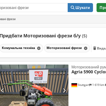
Шукати
Пр
вані фрези
Придбати Моторизовані фрези б/у
(5)
Комунальна техніка
Моторизовані фрези
Вида
Моторизований ру
Agria
5900 Cyclo
Stuttgart
1 619 km