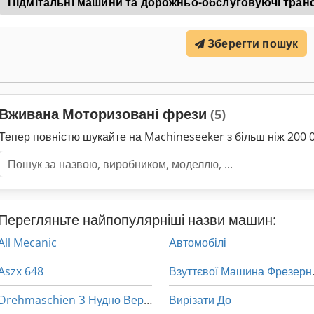
Підмітальні машини та дорожньо-обслуговуючі тран
Зберегти пошук
Вживана Моторизовані фрези
(5)
Тепер повністю шукайте на Machineseeker з більш ніж 20
Перегляньте найпопулярніші назви машин:
All Mecanic
Автомобілі
Aszx 648
Взуттєвої М
Drehmaschien З Нудно Верстат Фрезерний Multi Функція Машина
Вирізати До