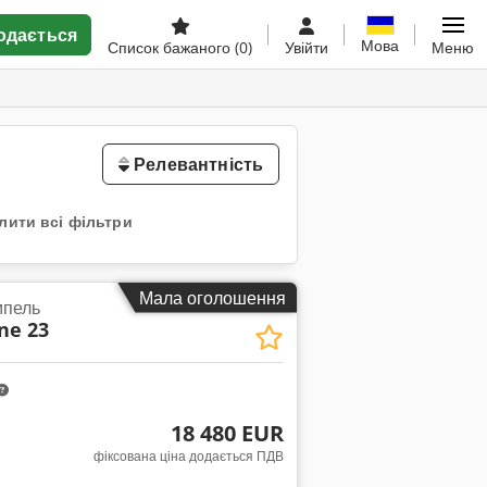
одається
Мова
Список бажаного
(0)
Увійти
Меню
Релевантність
лити всі фільтри
Мала оголошення
мпель
ne 23
18 480 EUR
фіксована ціна додається ПДВ