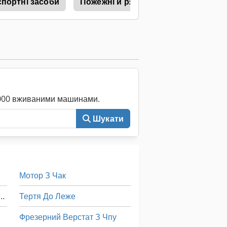
спортні засоби
Пожежні й рятувальні автомобілі
0 000 вживаними машинами.
Шукати
Мотор З Чак
ашина Фрезерних Та Шліфувальних Верстатів
Тертя До Леже
Фрезерний Верстат З Чпу