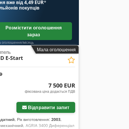
ня вже від 4,49 EUR
*
загальному стані, з типовими слідами
ільйонів покупців
о виконаний, готовий до негайного
повернення, гарантії чи будь-яких
(нетто) - Огляд / тест-драйв можливий у
Розмістити оголошення
ю — 220 EUR! - Можливе індивідуальне
зараз
а оголошення/місяць
Мала оголошення
мпель
 D E-Start
7 500 EUR
фіксована ціна додається ПДВ
Відправити запит
здатний
, Рік виготовлення:
2003
,
:
механічний
, AGRIA 3400 Диференціал