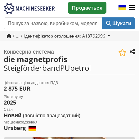
Продається
Шукати
/ ... / Ідентифікатор оголошення: A18792996
Конвеєрна система
die magnetprofis
SteigförderbandPUpetrol
фіксована ціна додається ПДВ
2 875 EUR
Рік випуску
2025
Стан
Новий
(повністю працездатний)
Місцезнаходження
Ursberg