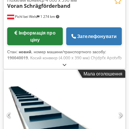
Похилий конвеєр 4 000 x 390 мм
Voran
Schrägförderband
Pichl bei Wels
1 274 km
Інформація про
Зателефонувати
ціну
Стан:
новий
, номер машини/транспортного засобу:
190040019
, Косий конвеєр (4.000 x 390 мм) Chjdpfx Apotvfb
Njdsa Косий конвеєр з прямим приводом і транспортною
стрічкою з ПУ-ПВХ
Мала оголошення