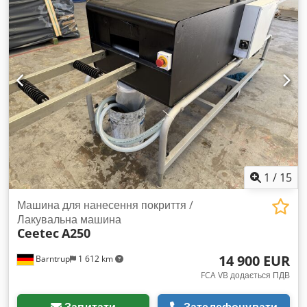
особливо стійка до поперечного навантаження, зварена по
замкнутому циклу зі ступінчастим з'єднанням *
Антистатична завдяки ниткам у структурі робочої поверхні
Csdpfx Apsff Hgaedoha Привід: двигун близько 0,18 кВт,
швидкість 0,3 м/сек. * Можливе керування за допомогою
частотного перетворювача Підключення 220/400 В, 50 Гц,
клас захисту IP54 Опціонально: привід, керування двигуном
1
/
15
Машина для нанесення покриття /
Лакувальна машина
Ceetec
A250
14 900 EUR
Barntrup
1 612 km
FCA VB додається ПДВ