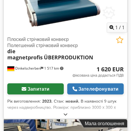
1
/
1
Плоский стрічковий конвеєр
Полегшений стрічковий конвеєр
die
magnetprofis
ÜBERPRODUKTION
1 620 EUR
Dinkelscherben
1 517 km
фіксована ціна додається ПДВ
Запитати
Зателефонувати
Рік виготовлення:
2023
, Стан:
новий
, В наявності 9 штук
через надвиробництво. Розміри: приблизно 3000 x 300 x
105 мм Алюмінієва конструкція: Ширина транспортерної
стрічки без хвилястого краю ПВХ-стрічка для
Мала оголошення
транспортування, гладка Стрічка зелена, 2-шарова,