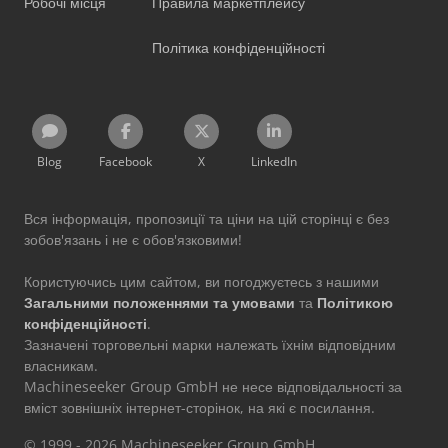
Робочі місця
Правила маркетплейсу
Політика конфіденційності
Blog
Facebook
X
LinkedIn
Вся інформація, пропозиції та ціни на цій сторінці є без
зобов'язань і не є обов'язковими!
Користуючись цим сайтом, ви погоджуєтесь з нашими
Загальними положеннями та умовами
та
Політикою
конфіденційності
.
Зазначені торговельні марки належать їхнім відповідним
власникам.
Machineseeker Group GmbH не несе відповідальності за
вміст зовнішніх інтернет-сторінок, на які є посилання.
© 1999 - 2026 Machineseeker Group GmbH