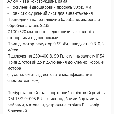
Алюмінієва конструкційна рама
- Посилений двошаровий профіль 90x45 мм
- Повністю суцільний лист для вивантаження
Приводний і направляючий барабани: зварена й
оброблена сталь S235,
Ø100x520 мм, опорні підшипники закріплені зі
стопорними підшипниками.
Привід: мотор-редуктор 0,55 кВт, швидкість 0,3–0,5
м/сек
Підключення 230/400 В, 50 Гц, ступінь захисту IP54
Привід готовий до підключення до клемної коробки
мотора
(Пуск належить здійснювати кваліфікованим
електротехніком)
Поліуретановий транспортерний стрічковий ремінь
DM 15/2 0+005 PU з хвилеподібними бортами та
ребрами, матова індустріальна стрічка PU, колір —
бірюзовий