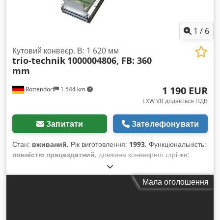
1
/
6
Кутовий конвеєр, В: 1 620 мм
trio-technik
1000004806, FB: 360
mm
1 190 EUR
Rottendorf
1 544 km
EXW VB додається ПДВ
Запитати
Зателефонувати
Стан:
вживаний
, Рік виготовлення:
1993
, Функціональність:
повністю працездатний
, довжина конвеєрної стрічки:
2 730 мм
, ширина стрічковий транспортер:
360 мм
,
швидкість конвеєрної стрічки:
50 мм/с
, загальна довжина:
Мала оголошення
2 730 мм
, загальна ширина:
490 мм
, загальна висота:
1 620
мм
, потужність:
0,762 кВт (1,04 к.с.)
, виробник двигунів:
BONFIGLIOLI
, Обладнання:
Наявна табличка з даними
,
TAF-Артикул: 1000004806 Виробник: trio-technik Рік