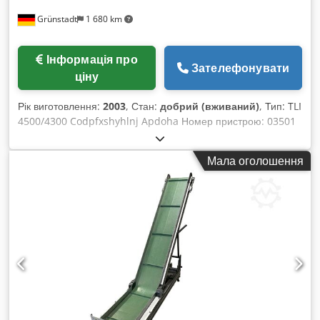
Grünstadt
1 680 km
Інформація про
Зателефонувати
ціну
Рік виготовлення:
2003
, Стан:
добрий (вживаний)
, Тип: TLI
4500/4300 Codpfxshyhlnj Apdoha Номер пристрою: 03501
Рік випуску: 2003 Висота пристрою: приблизно 4560 мм
Ширина пристрою: приблизно 4280 мм Глибина пристрою:
Мала оголошення
приблизно 2330 мм Кількість полиць: 5 Ширина полиці:
приблизно 3610 мм Глибина полиці: приблизно 710 мм
Висота полиці: приблизно 1060 мм Максимальне
навантаження на одну полицю: 200 кг Загальне
навантаження: 1000 кг Колір: бежевий