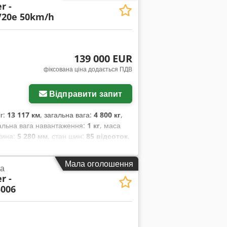
r -
V20e 50km/h
139 000 EUR
фіксована ціна додається ПДВ
Відправити запит
іг:
13 117 км
, загальна вага:
4 800 кг
,
альна вага навантаження:
1 кг
, маса
жина:
5 280 мм
, стан шин:
85 відсоток
,
5/75 R16 | 85%
, максимальна
Мала оголошення
а
r -
5006