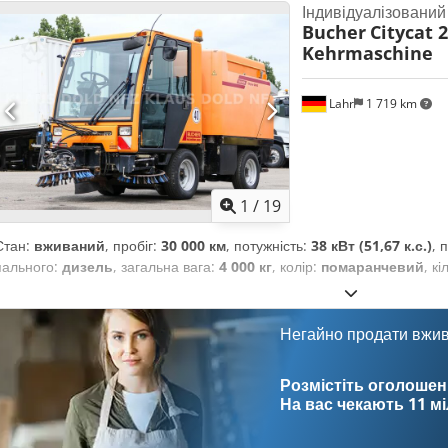
Індивідуалізований
Bucher
Citycat 
Kehrmaschine
Lahr
1 719 km
1
/
19
Стан:
вживаний
, пробіг:
30 000 км
, потужність:
38 кВт (51,67 к.с.)
, 
пального:
дизель
, загальна вага:
4 000 кг
, колір:
помаранчевий
, кі
Негайно продати вжи
Розмістіть оголошен
На вас чекають
11 м