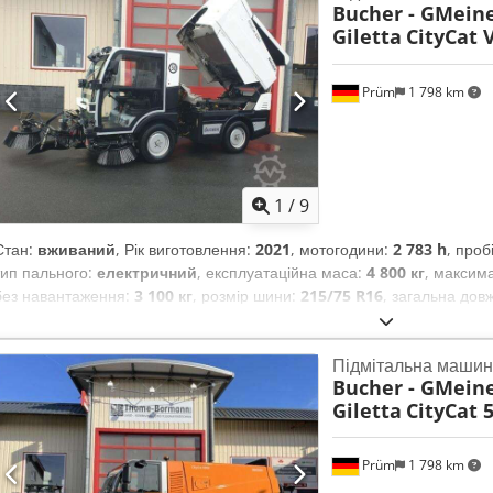
Bucher - GMeine
Giletta
CityCat 
Prüm
1 798 km
1
/
9
Стан:
вживаний
, Рік виготовлення:
2021
, мотогодини:
2 783 h
, проб
тип пального:
електричний
, експлуатаційна маса:
4 800 кг
, максим
без навантаження:
3 100 кг
, розмір шини:
215/75 R16
, загальна дов
розмір передньої шини:
215/75 R16 | 85%
, розмір задньої шини:
21
швидкість:
50 км/год
,
Підмітальна машин
Bucher - GMeine
Giletta
CityCat 
Prüm
1 798 km