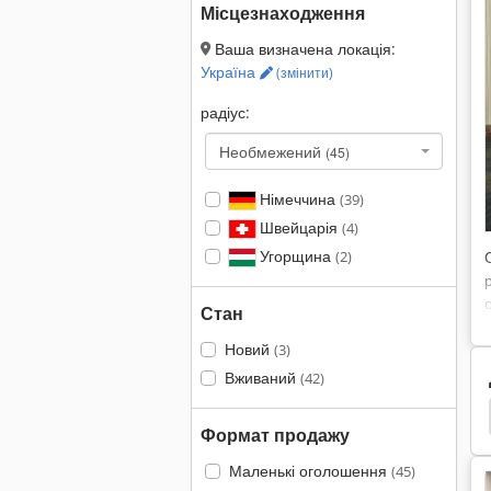
Місцезнаходження
Ваша визначена локація:
Україна
(змінити)
радіус:
Необмежений
(45)
Німеччина
(39)
Швейцарія
(4)
Угорщина
(2)
Стан
Новий
(3)
Вживаний
(42)
nimog
Замовлення Рулон
На Міні-Фургони
Формат продажу
Маленькі оголошення
(45)