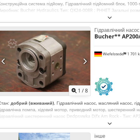
Конструкційна система підйому, Гідравлічний підйомний блок, 1000
Виробник: Bucher Hydraulics Тип: QX24-008R ; PHHET Загальні роз
Висота: 1770 мм Dodpfoyr Ihrex Am Reck Робочий тиск: 350 бар Рік 
Електричні дані: 400 В; 11 кВт; 20 А Гідравлічні циліндри: 1. Загальн
Гідравлічний насос
кг Виробник: Schiess Defries Робочий тиск: 450 бар Вантажопідйомні
Bucher**
AP200/
Загальні розміри: 900 x 900 x 485 мм Вага: 1400 кг Виробник: Schies
Вантажопідйомність: 1000 тонн Діаметр: 710 мм
Wiefelstede
1 701 
1
/
8
Стан:
добрий (вживаний)
, Гідравлічний насос, масляний насос, гід
гідравлічна помпа, хідовий мотор, приводний мотор, шестеренний н
гідравлічний шестеренний насос Dedpsvwka Djfx Am Rock - Тип: AP2
квадрат 8 x 17 мм - Кількість: наявно 7 насосів - Ціна: за штуку - Га
,0 кг
інше