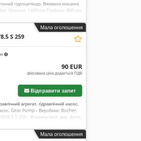
-тонний гідроциліндр, Вживана машина
міри: Ширина: 1420 мм Глибина: 860 мм
виготовлення: 2017 Вага: 850 кг
і розміри: 900 x 900 x 485 мм Вага: 1400
Мала оголошення
сть: 1000 тонн Діаметр: 710 мм 2.
8.5 S 259
s Defries Робочий тиск: 450 бар
km
90 EUR
фіксована ціна додається ПДВ
Відправити запит
равлічний агрегат, гідравлічний насос,
асос, Gear Pump - Виробник: Bucher,
00/8.5 S 259 - Фланець/вал: див. фото,
баритні розміри: 84/82/В100 мм - Вага:
Мала оголошення