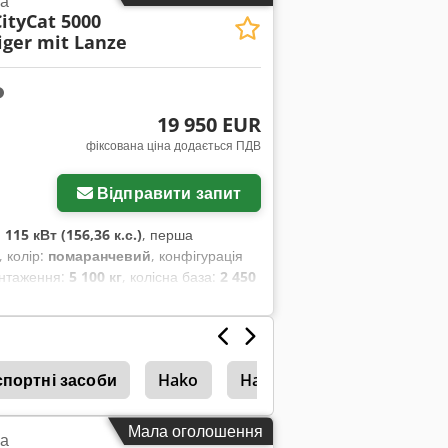
а
ityCat 5000
ger mit Lanze
19 950 EUR
фіксована ціна додається ПДВ
Відправити запит
:
115 кВт (156,36 к.с.)
, перша
, колір:
помаранчевий
, конфігурація
антаження:
5 100 кг
, колісна база:
2 450
ий
, клас викидів:
жоден
, об’єм
ий комп’ютер, кабіна, кондиціонер,
спортні засоби
Hako
Hako 1700
Hako Flipp
Мала оголошення
а