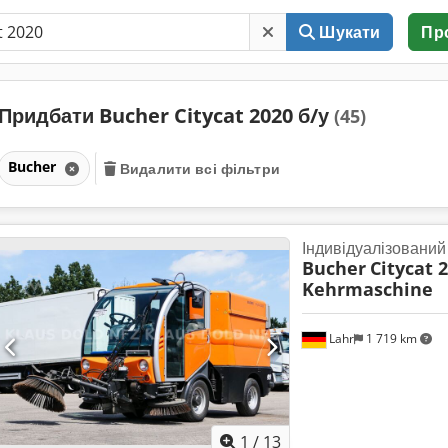
Шукати
Пр
Придбати Bucher Citycat 2020 б/у
(45)
Bucher
Видалити всі фільтри
Індивідуалізований
Bucher
Citycat 
Kehrmaschine
Lahr
1 719 km
1
/
13