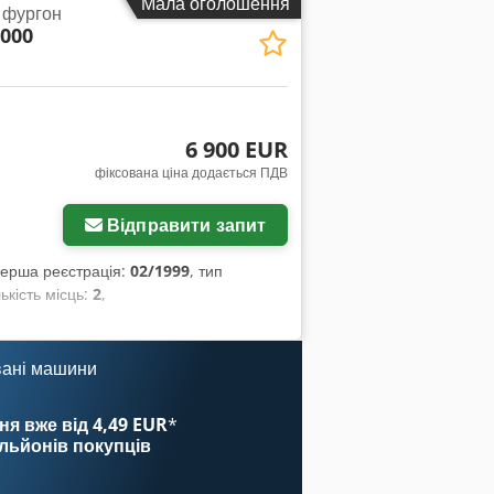
Мала оголошення
 фургон
2000
6 900 EUR
фіксована ціна додається ПДВ
Відправити запит
перша реєстрація:
02/1999
, тип
лькість місць:
2
,
вані машини
ня вже від 4,49 EUR
*
ільйонів покупців