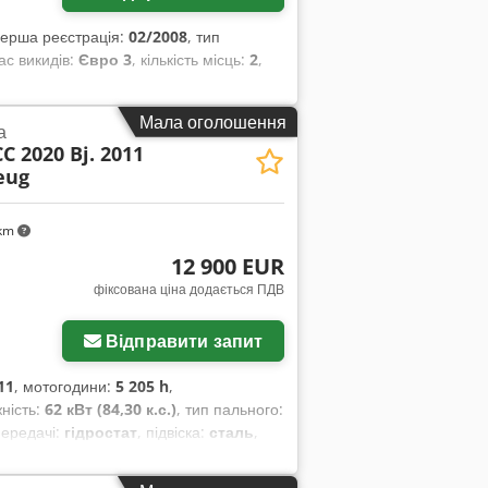
перша реєстрація:
02/2008
, тип
лас викидів:
Євро 3
, кількість місць:
2
,
Мала оголошення
а
CC 2020 Bj. 2011
eug
 km
12 900 EUR
фіксована ціна додається ПДВ
Відправити запит
11
, мотогодини:
5 205 h
,
жність:
62 кВт (84,30 к.с.)
, тип пального:
передачі:
гідростат
, підвіска:
сталь
,
ький рівень шуму
,