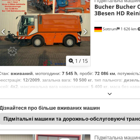
Підмітальна машин
контроль, паркувальні датчики, фільтр сажі
,
Bucher
Bucher C
3Besen HD Reini
Sottrum
1 626 km
1
/
15
Стан:
вживаний
, мотогодини:
7 545 h
, пробіг:
72 086 км
, потужність
реєстрація:
12/2009
, загальна вага:
10 500 кг
, тип пального:
дизель
осей:
4x2
, максимальна вага навантаження:
5 400 кг
, маса без нав
мм
, гальма:
інше
, водійська кабіна:
інше
, тип передачі:
автоматичн
вантажного відсіку:
4 м³
, кількість місць:
2
, Обладнання:
ABS, бортов
фільтр сажі
,
Дізнайтеся про більше вживаних машин
Підмітальні машини та дорожньо-обслуговуючі тран
Підмітальна машин