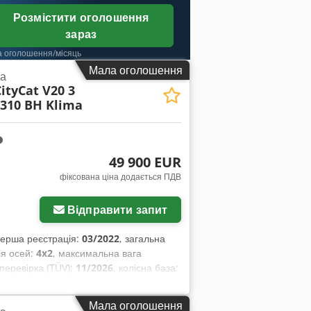
Розмістити оголошення
зараз
а оголошення/місяць
Мала оголошення
а
ityCat V20 3
.310 BH Klima
49 900 EUR
фіксована ціна додається ПДВ
Відправити запит
перша реєстрація:
03/2022
, загальна
ія осей:
4x2
, максимальна вага
 перевірка (TÜV):
11/2026
, колісна база:
і:
автоматичний
, клас викидів:
Євро
ари, кабіна, кондиціонер, круїз-
Мала оголошення