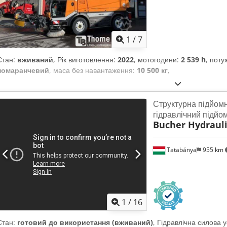
1
/
7
Стан:
вживаний
, Рік виготовлення:
2022
, мотогодини:
2 539 h
, поту
помаранчевий
, маса без навантаження:
10 500 кг
,
Структурна підйомн
гідравлічний підйо
Bucher Hydrauli
Tatabánya
955 km
1
/
16
Стан:
готовий до використання (вживаний)
, Гідравлічна силова 