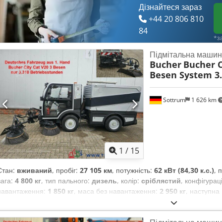
Дізнайтеся зараз
+44 20 806 810
84
*з
Підмітальна машин
Bucher
Bucher C
Besen System 3
Sottrum
1 626 km
1
/
15
Стан:
вживаний
, пробіг:
27 105 км
, потужність:
62 кВт (84,30 к.с.)
, 
вага:
4 800 кг
, тип пального:
дизель
, колір:
сріблястий
, конфігурац
навантаження:
1 850 кг
, маса без навантаження:
2 950 кг
, наступна
1 900 мм
, гальма:
інше
, водійська кабіна:
денна кабіна
, тип передач
6
, кількість місць:
2
, Обладнання:
бортовий комп’ютер, додаткові ф