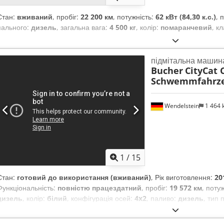
Стан:
вживаний
, пробіг:
22 200 км
, потужність:
62 кВт (84,30 к.с.)
, 
пального:
дизель
, загальна вага:
4 500 кг
, колір:
помаранчевий
, к
підмітальна машин
Bucher
CityCat 
Schwemmfahrz
Wendelstein
1 464
1
/
15
Стан:
готовий до використання (вживаний)
, Рік виготовлення:
20
Функціональність:
повністю працездатний
, пробіг:
19 572 км
, поту
дизель
, колір:
білий
, конфігурація осей:
4x2
, паливо:
дизель
, тип 
об’єм вантажного відсіку:
2 м³
, Обладнання:
ABS, кондиціонер, низ