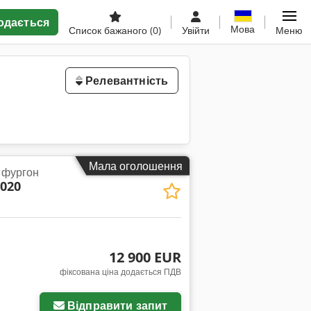
одається
Мова
Список бажаного
(0)
Увійти
Меню
Релевантність
Мала оголошення
 фургон
2020
12 900 EUR
фіксована ціна додається ПДВ
Відправити запит