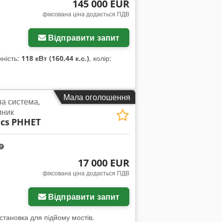
145 000 EUR
фіксована ціна додається ПДВ
Відправити запит
жність:
118 кВт (160,44 к.с.)
, колір:
Мала оголошення
а система,
мник
cs
PHHET
17 000 EUR
фіксована ціна додається ПДВ
Відправити запит
установка для підйому мостів,