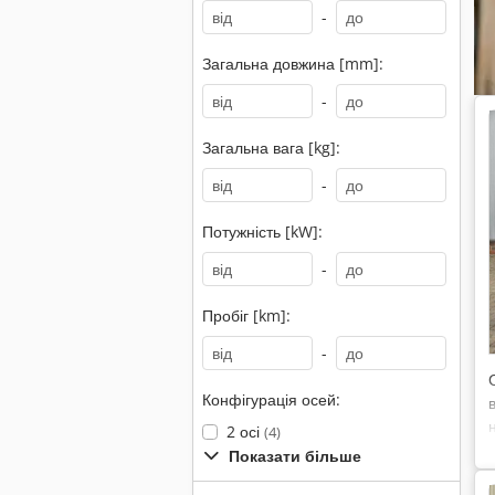
-
Загальна довжина [mm]:
-
Загальна вага [kg]:
-
Потужність [kW]:
-
Пробіг [km]:
-
Конфігурація осей:
2 осі
(4)
Показати більше