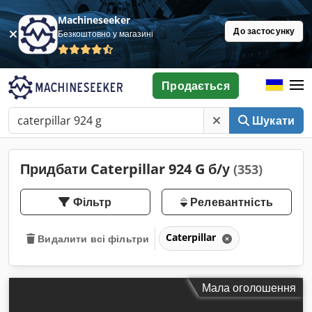
Machineseeker
До застосунку
Безкоштовно у магазині
Продається
Шукати
Придбати Caterpillar 924 G б/у
(353)
Фільтр
Релевантність
Caterpillar
Видалити всі фільтри
Мала оголошення