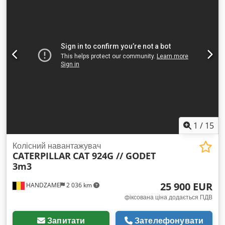
1
/
15
Колісний навантажувач
CATERPILLAR
CAT 924G // GODET
3m3
25 900 EUR
HANDZAME
2 036 km
фіксована ціна додається ПДВ
Запитати
Зателефонувати