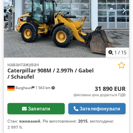
вивантаження: 3,10 м Висота машини: приблизно 246 см
1
/
15
навантажувач
Caterpillar
908M / 2.997h / Gabel
/ Schaufel
31 890 EUR
Burghaun
1 563 km
фіксована ціна додається ПДВ
Запитати
Зателефонувати
Стан:
вживаний
, Рік виготовлення:
2015
, мотогодини:
2 997 h
,