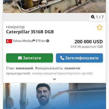
1
/
7
генератор
Caterpillar
3516B DGB
200 000 USD
Yalova Merkez
879 km
EXW VB додається ПДВ
Запитати
Зателефонувати
Стан:
вживаний
, Функціональність:
повністю
працездатний
, номер машини/транспортного засобу:
PES00223
, загальна вага:
18 800 кг
, тип пального:
дизель
,
потужність:
1 650 кВт (2 243,37 к.с.)
, вихідний струм:
2 096
A
, вихідна напруга:
440 V
, вихідна частота:
60 Гц
, тип
вихідного струму:
трифазний
, номінальна потужність:
1 525
кВт (2 073,42 к.с.)
, номінальна (очевидна) потужність:
2 187
кВА
, безперервна потужність:
1 525 кВт (2 073,42 к.с.)
,
безперервна (уявна) потужність:
2 187 кВА
, загальна