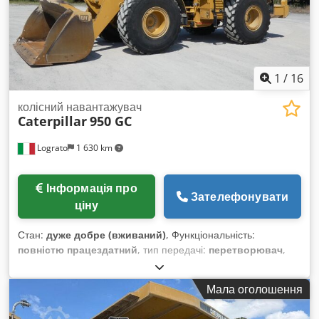
1
/
16
колісний навантажувач
Caterpillar
950 GC
Lograto
1 630 km
Інформація про
Зателефонувати
ціну
Стан:
дуже добре (вживаний)
, Функціональність:
повністю працездатний
, тип передачі:
перетворювач
,
тип пального:
дизель
, загальна вага:
19 020 кг
, перша
реєстрація:
01/2022
, Рік виготовлення:
2021
, Обладнання:
Мала оголошення
кондиціонер
,