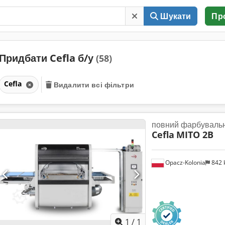
Шукати
Пр
Придбати Cefla б/у
(58)
Cefla
Видалити всі фільтри
повний фарбувальн
Cefla
MITO 2B
Opacz-Kolonia
842
Запросити більше
зобра
1
/
1