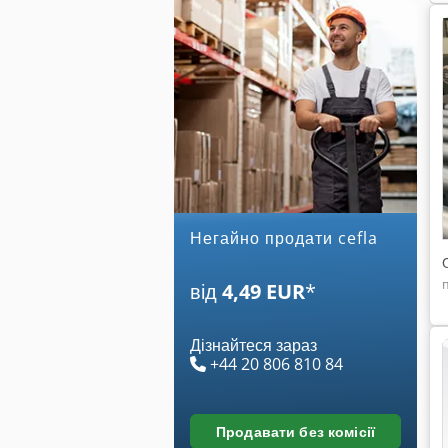
Негайно продати cefla
від
4,49 EUR
*
Дізнайтеся зараз
+44 20 806 810 84
продавати без комісії