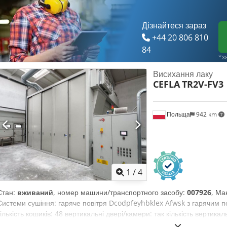
Дізнайтеся зараз
+44 20 806 810
84
*з
Висихання лаку
CEFLA
TR2V-FV3
Польща
942 km
1
/
4
Стан:
вживаний
, номер машини/транспортного засобу:
007926
, Ма
Системи сушіння: гаряче повітря Dcodpfeyhbklex Afwsk з гарячим по
кількість кошиків: 48 вертикальні двері/камери: так кількість вертика