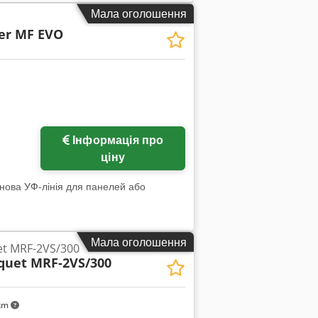
Мала оголошення
er MF EVO
Інформація про
ціну
нова УФ-лінія для панелей або
Мала оголошення
t MRF-2VS/300
quet MRF-2VS/300
 km