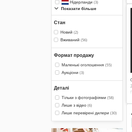
Нідерланди
(3)
Показати більше
Стан
Новий
(2)
Вживаний
(56)
Формат продажу
Маленькі оголошення
(55)
Аукціони
(3)
Деталі
Тільки з фотографіями
(58)
Лише з відео
(6)
Лише перевірені дилери
(30)
у Шредер Сортування Рослин
Сліпий Покриття