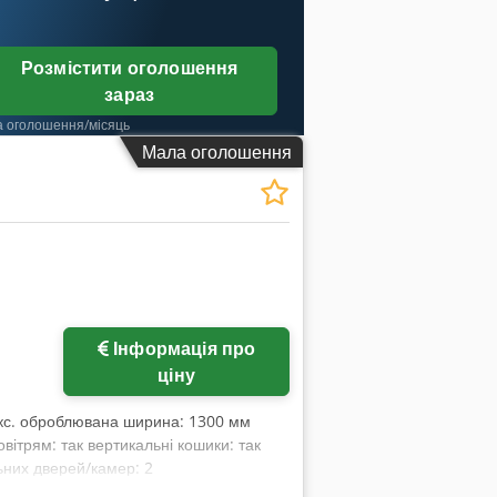
Розмістити оголошення
зараз
а оголошення/місяць
Мала оголошення
Інформація про
ціну
кс. оброблювана ширина: 1300 мм
вітрям: так вертикальні кошики: так
льних дверей/камер: 2