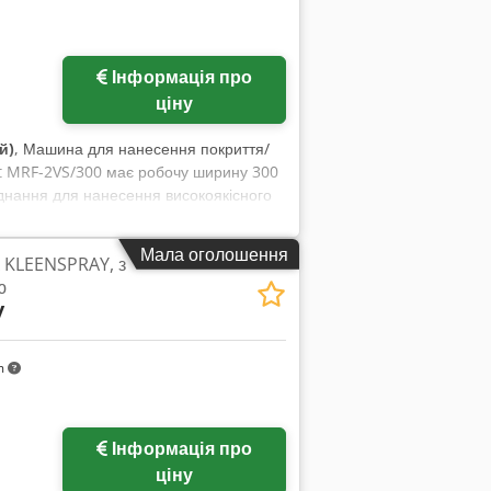
Інформація про
ціну
й)
, Машина для нанесення покриття/
et MRF-2VS/300 має робочу ширину 300
аднання для нанесення високоякісного
00, яку ми пропонуємо до продажу.
лектричне підключення: V, 400 Гц, 50 •
Мала оголошення
 KLEENSPRAY, з
 для нанесення покриття / лакування
ю
y
m
Інформація про
ціну