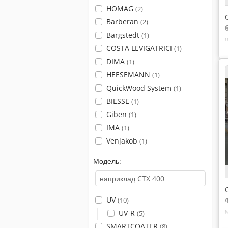
HOMAG
(2)
Barberan
(2)
Bargstedt
(1)
COSTA LEVIGATRICI
(1)
DIMA
(1)
HEESEMANN
(1)
QuickWood System
(1)
BIESSE
(1)
Giben
(1)
IMA
(1)
Venjakob
(1)
Модель:
UV
(10)
UV-R
(5)
SMARTCOATER
(8)