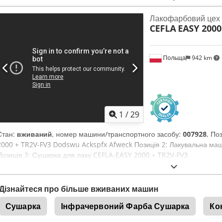
Лакофарбовий цех
CEFLA
EASY 2000
Польща
942 km
1
/
29
Стан:
вживаний
, номер машини/транспортного засобу:
007928
, По
2000 + TR2V-FV3 Dodswu Ackspfx Afweck Позиція 2: Лакувальна ма
Позиція 3: Сушарка для лаку CEFLA-EASY 2000 + TR2V-FV3
Дізнайтеся про більше вживаних машин
Сушарка
Інфрачервоний Фарба Сушарка
Ко