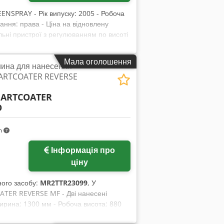
LEENSPRAY - Рік випуску: 2005 - Робоча
ання: права - Ціна на відновлену
ьні пристрої з регулюванням по висоті
- Продуктивність витяжки: ~ 6500 м³/
 плавно регульована: 1,5 – 7 м/хв -
Мала оголошення
ина для нанесення
вальних пристроїв: 4 шт. - Кількість
SMARTCOATER REVERSE
 лаків - Призначено для водорозчинних
 1850 мм - Висота: 2700 мм - Загальна
ARTCOATER
0 - Місцезнаходження: на складі -
O
жемо додатково надати вам пропозицію
авчання персоналу. За потреби ми
ладнання. Для отримання додаткової
m
Інформація про
ціну
ого засобу:
MR2TTR23099
, У
ATER REVERSE MF - Дві нанесені
ширина: 1300 мм - Робоча висота: 880
ерування: права - Валик для нанесення