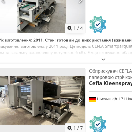
1
/
4
Рік виготовлення:
2011
, Стан:
готовий до використання (вживани
лакування, виготовлена у 2011 році. Ця модель CEFLA Smartparqu
мм та загальну встановлену потужність 6 кВт. Якщо ви шукаєте обл
покриття, зверніть увагу на машину CEFLA Smartparquet MRF-2VS/3
Зверніться до нас для отримання додаткової інформації. • Основне е
Обприскувач CEFLA
Споживання електроенергії: 6 кВт Dsdpfxezr H Nte Afweck • Машина
паперовою стрічко
валиками • Робочаширина: 300 мм
Cefla
Kleenspra
Німеччина
1 711 k
1
/
7