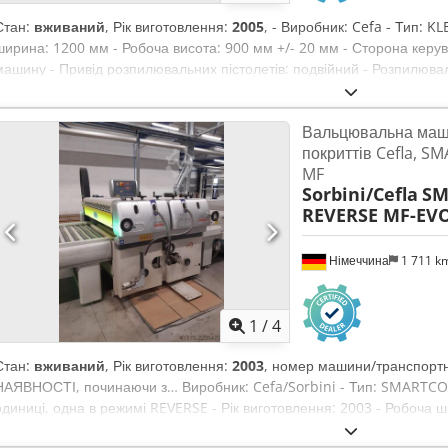
Стан:
вживаний
, Рік виготовлення:
2005
, - Виробник: Cefa - Тип: K
ширина: 1200 мм - Робоча висота: 900 мм +/- 20 мм - Сторона керув
машину - Привід розпилювальних пістолетів: подвійний - Розпилювал
- Система сухої витяжки - Діаметр витяжного патрубка: 490 x 350 мм 
год - Система транспортування паперової стрічки - Швидкість подачі,
Вальцювальна маш
ПЛК-керування з сенсорним екраном - Кількість встановлених розпилю
покриттів Cefla, 
лакорозпилювальних насосів: 1 шт. - Призначено для розчинникових
MF
лаків - Довжина: 4300 мм Dcjdpfjxnbhvox Afwjk - Ширина: 3360 мм +
Sorbini/Cefla
SM
підключена потужність: ~ 7,1 кВт / 28,6 А - Напруга, частота: 400 / 5
REVERSE MF-EV
Максимальні коливання напруги: +/- 5 % _____ За бажанням, ми мо
щодо монтажу та введення в експлуатацію системи, а також щодо н
також пропонуємо регулярне технічне обслуговування та ремонт об
Німеччина
1 711 k
інформації, звертайтеся до нас!
1
/
4
Стан:
вживаний
, Рік виготовлення:
2003
, номер машини/транспортн
НАЯВНОСТІ, починаючи з… Виробник: Cefa/Sorbini - Тип: SMARTCO
одиниці, одна в режимі REVERSE - Рік виготовлення: 2003 - Робоча 
мм – 940 мм - Висота оброблюваної деталі: ~3 – 80 мм - Сторона к