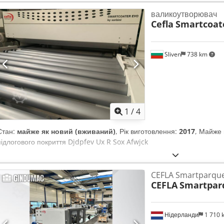
валикоутворювач
Cefla
Smartcoat
Sliven
738 km
1
/
4
Стан:
майже як новий (вживаний)
, Рік виготовлення:
2017
, Майже 
підлогового покриття Djdpfev Ux R Sox Afwjck
CEFLA Smartparque
CEFLA
Smartpar
Нідерланди
1 710