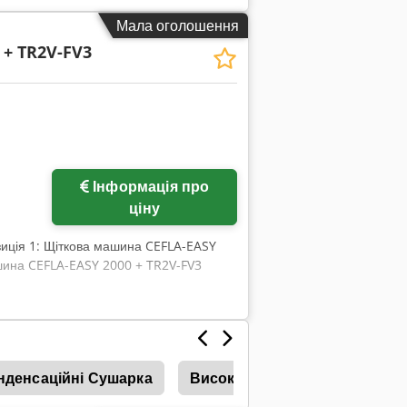
Мала оголошення
 + TR2V-FV3
Інформація про
ціну
зиція 1: Щіткова машина CEFLA-EASY
шина CEFLA-EASY 2000 + TR2V-FV3
нденсаційні Сушарка
Висока Сушарка
Висока