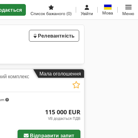
одається
Мова
Список бажаного
(0)
Увійти
Меню
Релевантність
Мала оголошення
ий комплекс
 km
115 000 EUR
VB додається ПДВ
жень
Відправити запит