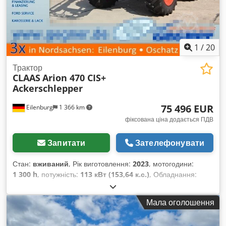
підвіску, систему швидкої заміни, європейську зчіпку, ковш і
вила для піддонів. Кабіна підвішена та обладнана
кондиціонером, пневматичним сидінням водія, терміналом
CIS з кольоровим дисплеєм, Bluetooth-радіо з функцією
1
/
20
гучного зв’язку та повним комплектом робочих фар.
Стандартний дах (без люку). Шини: Передні: 480/70 R28
Трактор
Mitas Задні: 580/70 R38 Mitas Передні та задні шини в дуже
CLAAS
Arion 470 CIS+
хорошому стані. Огляд і вивезення трактора можливі в
Ackerschlepper
Німеччині за попередньою домовленістю. Dcedszmv Twjpfx
Aiisk
75 496 EUR
Eilenburg
1 366 km
фіксована ціна додається ПДВ
Запитати
Зателефонувати
Стан:
вживаний
, Рік виготовлення:
2023
, мотогодини:
1 300 h
, потужність:
113 кВт (153,64 к.с.)
, Обладнання:
кондиціонер, переднє навісне обладнання, повний
привід
,
Мала оголошення