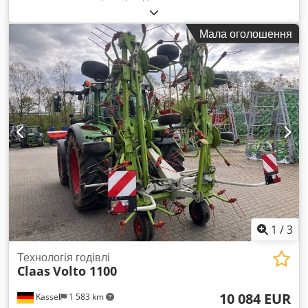
Мала оголошення
1
/
3
Технологія годівлі
Claas
Volto 1100
10 084 EUR
Kassel
1 583 km