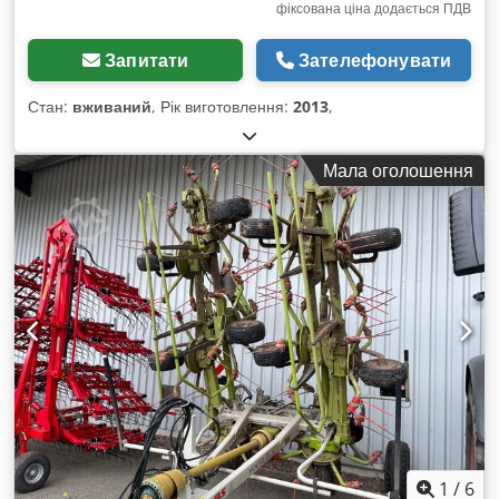
фіксована ціна додається ПДВ
Запитати
Зателефонувати
Стан:
вживаний
, Рік виготовлення:
2013
,
Мала оголошення
1
/
6