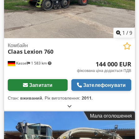
1
/
9
Комбайн
Claas
Lexion 760
144 000 EUR
Kassel
1 583 km
фіксована ціна додається ПДВ
Запитати
Зателефонувати
Стан:
вживаний
, Рік виготовлення:
2011
,
Мала оголошення