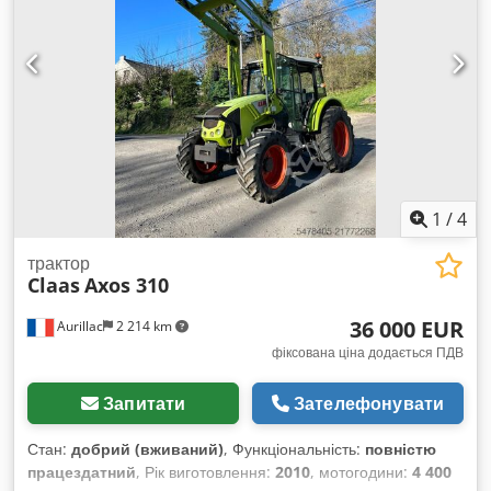
1
/
4
трактор
Claas
Axos 310
36 000 EUR
Aurillac
2 214 km
фіксована ціна додається ПДВ
Запитати
Зателефонувати
Стан:
добрий (вживаний)
, Функціональність:
повністю
працездатний
, Рік виготовлення:
2010
, мотогодини:
4 400