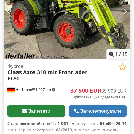
1
/
15
Фургон
Claas
Axos 310 mit Frontlader
FL80
37 500 EUR
Heilbronn
1 607 km
39 900 EUR
фіксована ціна додається ПДВ
Запитати
Зателефонувати
Стан:
вживаний
, пробіг:
1 061 км
, потужність:
56 кВт (76,14
к.с.)
, перша реєстрація:
08/2013
, тип пального:
дизель
,