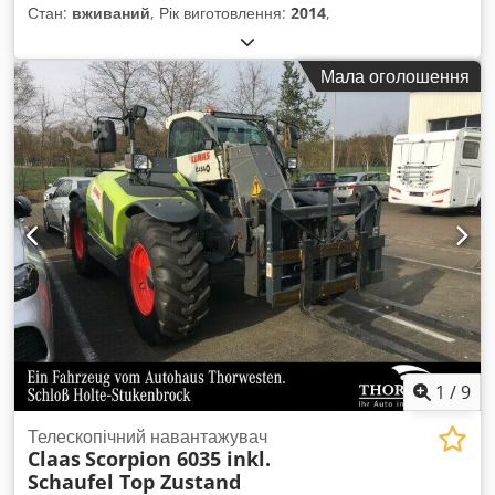
Стан:
вживаний
, Рік виготовлення:
2014
,
Мала оголошення
1
/
9
Телескопічний навантажувач
Claas
Scorpion 6035 inkl.
Schaufel Top Zustand