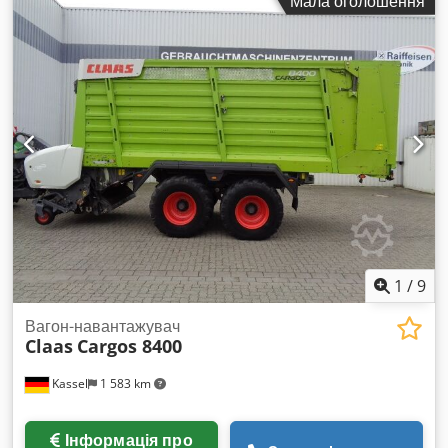
Мала оголошення
1
/
9
Вагон-навантажувач
Claas
Cargos 8400
Kassel
1 583 km
Інформація про