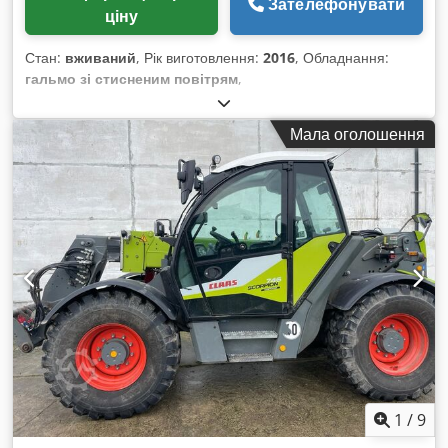
Зателефонувати
ціну
Стан:
вживаний
, Рік виготовлення:
2016
, Обладнання:
гальмо зі стисненим повітрям
,
Мала оголошення
1
/
9