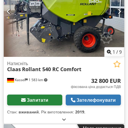
1
/
9
Натисніть
Claas
Rollant 540 RC Comfort
32 800 EUR
Kassel
1 583 km
фіксована ціна додається ПДВ
Запитати
Зателефонувати
Стан:
вживаний
, Рік виготовлення:
2019
,