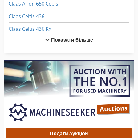
Claas Arion 650 Cebis
Claas Celtis 436
Claas Celtis 436 Rx
Показати більше
Claas Celtis 446 Rx
Claas Celtis 456 Rx
Claas Corto 270 S
Claas Disco 2700
Claas Disco 290
Claas Disco 300
Claas Disco 3050 Fc
Claas Disco 3100
Подати аукціон