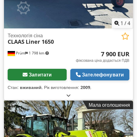
1
/
4
Технологія сіна
CLAAS
Liner 1650
7 900 EUR
Prüm
1 798 km
фіксована ціна додається ПДВ
Запитати
Зателефонувати
Стан:
вживаний
, Рік виготовлення:
2009
,
Мала оголошення