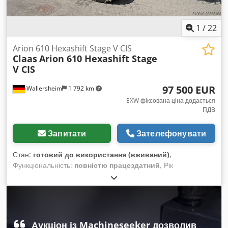
1
/
22
Arion 610 Hexashift Stage V CIS
Claas
Arion 610 Hexashift Stage
V CIS
97 500 EUR
Wallersheim
1 792 km
EXW фіксована ціна додається
ПДВ
Запитати
Зателефонувати
Стан:
готовий до використання (вживаний)
,
Функціональність:
повністю працездатний
, Рік
виготовлення:
2022
, мотогодини:
930 h
, тип пального:
дизель
, максимальна швидкість:
40 км/год
, колір:
зелений
, Продається: сільськогосподарський трактор Claas
Arion 610 Hexashift Stage V (CIS), тип A96 100 Рік
виготовлення: 2022 Напрацювання: 939 годин Трактор у
Аукціон із Machineseeker дозволив