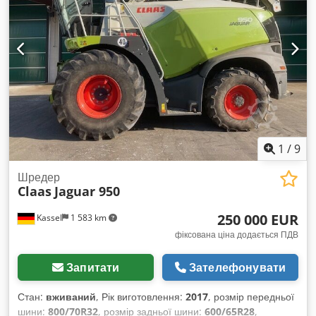
1
/
9
Шредер
Claas
Jaguar 950
250 000 EUR
Kassel
1 583 km
фіксована ціна додається ПДВ
Запитати
Зателефонувати
Стан:
вживаний
, Рік виготовлення:
2017
, розмір передньої
шини:
800/70R32
, розмір задньої шини:
600/65R28
,