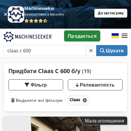
Machineseeker
До застосунку
Безкоштовно у магазині
Продається
Шукати
Придбати Claas C 600 б/у
(19)
Фільтр
Релевантність
Claas
Видалити всі фільтри
Мала оголошення