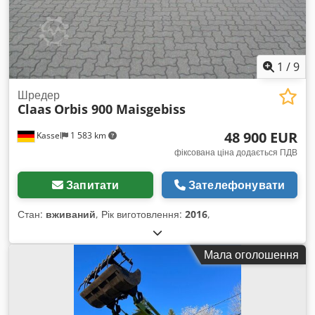
1
/
9
Шредер
Claas
Orbis 900 Maisgebiss
48 900 EUR
Kassel
1 583 km
фіксована ціна додається ПДВ
Запитати
Зателефонувати
Стан:
вживаний
, Рік виготовлення:
2016
,
Мала оголошення