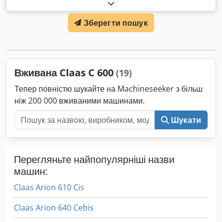
h
, потужність:
55,16 кВт (75,00 к.с.)
, номер машини/
транспортного засобу:
A2204DAA2203584
, Обладнання:
Зберегти пошук
кабіна
, Гідравлічний реверсор, без кондиціонера,
навантажувач FL80 Dcedey Eq Upepfx Aiiek
Вживана Claas C 600
(19)
Тепер повністю шукайте на Machineseeker з більш
ніж 200 000 вживаними машинами.
Шукати
Перегляньте найпопулярніші назви
машин:
Claas Arion 610 Cis
Claas Arion 640 Cebis