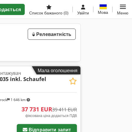
одається
Мова
Список бажаного
(0)
Увійти
Меню
Релевантність
Мала оголошення
антажувач
035 inkl. Schaufel
rock
1 646 km
37 731 EUR
39 411 EUR
фіксована ціна додається ПДВ
Відправити запит