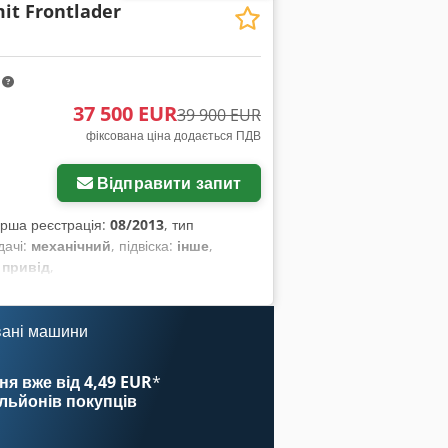
it Frontlader
m
37 500 EUR
39 900 EUR
фіксована ціна додається ПДВ
Відправити запит
ерша реєстрація:
08/2013
, тип
дачі:
механічний
, підвіска:
інше
,
 привід
,
вані машини
ня вже від 4,49 EUR
*
ільйонів покупців