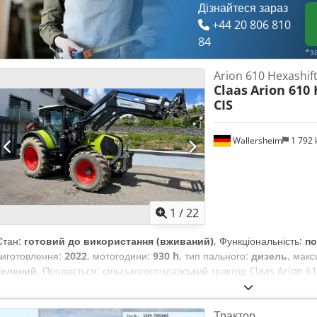
Дізнайтеся зараз
+44 20 806 810
84
*з
Arion 610 Hexashift
Claas
Arion 610 
CIS
Wallersheim
1 792
1
/
22
Стан:
готовий до використання (вживаний)
, Функціональність:
по
виготовлення:
2022
, мотогодини:
930 h
, тип пального:
дизель
, мак
зелений
, Продається: сільськогосподарський трактор Claas Arion 610
Рік виготовлення: 2022 Напрацювання: 939 годин Трактор у відмінно
незначним напрацюванням, повністю справний і готовий до роботи бе
Трактор
оснащений 6-циліндровим двигуном John Deere DPS 6.8 л, що відпов