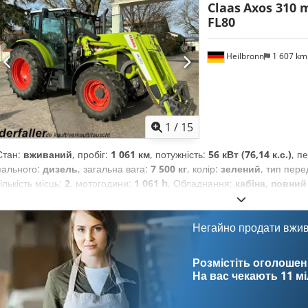
Claas
Axos 310 m
FL80
Heilbronn
1 607 k
1
/
15
Стан:
вживаний
, пробіг:
1 061 км
, потужність:
56 кВт (76,14 к.с.)
, п
пального:
дизель
, загальна вага:
7 500 кг
, колір:
зелений
, тип пере
кількість місць:
2
, мотогодини:
1 061 h
, Обладнання:
кабіна, повний
Негайно продати вжи
Розмістіть оголошен
На вас чекають
11 м