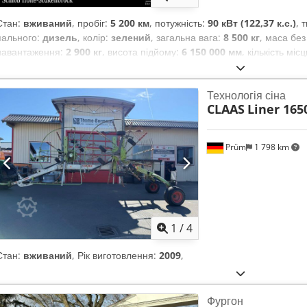
Стан:
вживаний
, пробіг:
5 200 км
, потужність:
90 кВт (122,37 к.с.)
, 
пального:
дизель
, колір:
зелений
, загальна вага:
8 500 кг
, маса бе
навантаження:
2 900 кг
, висота підйому:
6 150 000 мм
, кількість міс
мотогодини:
5 200 h
, загальна висота:
46 800 мм
, водійська кабіна:
Технологія сіна
CLAAS
Liner 165
Prüm
1 798 km
1
/
4
Стан:
вживаний
, Рік виготовлення:
2009
,
Фургон