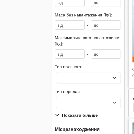
-
Маса без навантаження [kg]:
-
Максимальна вага навантаження
[kg]:
-
Тип пального:
Тип передачі:
ч Телескопічний
Jcb 408
Jcb 360
Jcb 225
Показати більше
Місцезнаходження