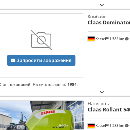
Комбайн
Claas
Dominator
Kassel
1 583 km
Запросити зображення
Стан:
вживаний
, Рік виготовлення:
1984
,
Натисніть
Claas
Rollant 5
Kassel
1 583 km