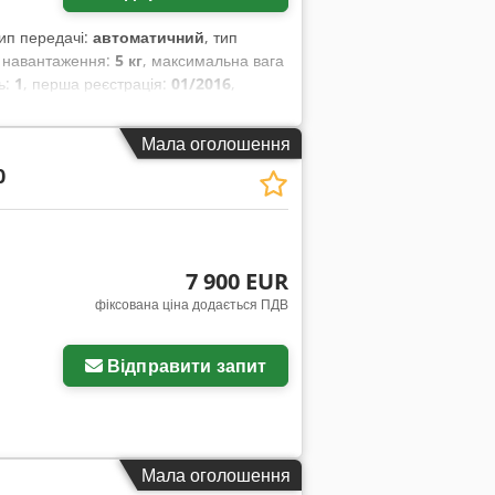
тип передачі:
автоматичний
, тип
з навантаження:
5 кг
, максимальна вага
ць:
1
, перша реєстрація:
01/2016
,
інше
, колісна база:
2 850 мм
,
Мала оголошення
0
7 900 EUR
фіксована ціна додається ПДВ
Відправити запит
Мала оголошення