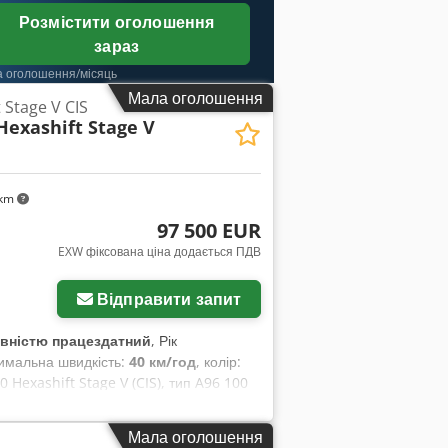
Розмістити оголошення
зараз
а оголошення/місяць
Мала оголошення
 Stage V CIS
Hexashift Stage V
 km
97 500 EUR
EXW фіксована ціна додається ПДВ
Відправити запит
вністю працездатний
, Рік
симальна швидкість:
40 км/год
, колір:
 Hexashift Stage V (CIS), тип A96 100
му стані, майже як новий, з дуже
з додаткових інвестицій. Він
Мала оголошення
ідає екологічним стандартам Stage V