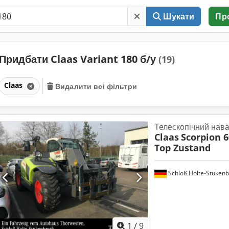
Шукати
Пр
Придбати Claas Variant 180 б/у
(19)
Claas
Видалити всі фільтри
Телескопічний нав
Claas
Scorpion 6
Top Zustand
Schloß Holte-Stukenb
1
/
9