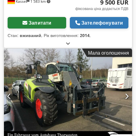
9 500 EUR
Kassel
1 583 km
фіксована ціна додається ПДВ
Запитати
Зателефонувати
Стан:
вживаний
, Рік виготовлення:
2014
,
Мала оголошення