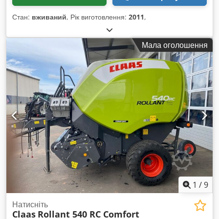
Стан:
вживаний
, Рік виготовлення:
2011
,
Мала оголошення
1
/
9
Натисніть
Claas
Rollant 540 RC Comfort