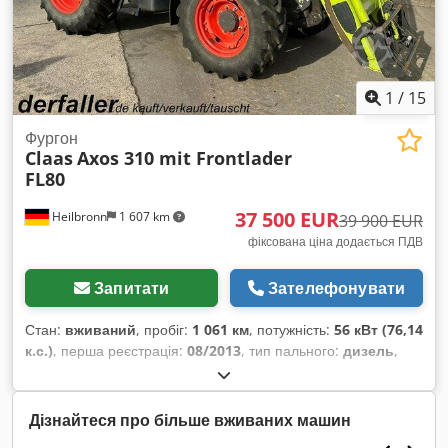
1
/
15
Фургон
Claas
Axos 310 mit Frontlader
FL80
37 500 EUR
Heilbronn
1 607 km
39 900 EUR
фіксована ціна додається ПДВ
Запитати
Зателефонувати
Стан:
вживаний
, пробіг:
1 061 км
, потужність:
56 кВт (76,14
к.с.)
, перша реєстрація:
08/2013
, тип пального:
дизель
,
загальна вага:
7 500 кг
, колір:
зелений
, тип передачі:
механічний
, підвіска:
інше
, кількість місць:
2
, мотогодини:
1 061 h
, Обладнання:
кабіна, повний привід
,
Дізнайтеся про більше вживаних машин