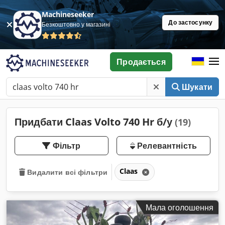
Machineseeker
До застосунку
Безкоштовно у магазині
Продається
Шукати
Придбати Claas Volto 740 Hr б/у
(19)
Фільтр
Релевантність
Claas
Видалити всі фільтри
Мала оголошення