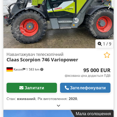
1
/
9
Навантажувач телескопічний
Claas
Scorpion 746 Variopower
95 000 EUR
Kassel
1 583 km
фіксована ціна додається ПДВ
Запитати
Зателефонувати
Стан:
вживаний
, Рік виготовлення:
2020
,
Мала оголошення