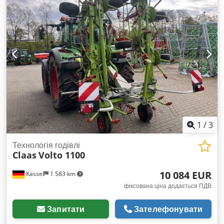
1
/
3
Технологія годівлі
Claas
Volto 1100
10 084 EUR
Kassel
1 583 km
фіксована ціна додається ПДВ
Запитати
Зателефонувати