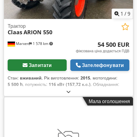
1
/
9
Трактор
Claas
ARION 550
54 500 EUR
Marxen
1 578 km
фіксована ціна додається ПДВ
Запитати
Зателефонувати
Стан:
вживаний
, Рік виготовлення:
2015
, мотогодини:
5 500 h
, потужність:
116 кВт (157,72 к.с.)
, Обладнання:
гальмо зі стисненим повітрям
,
Мала оголошення