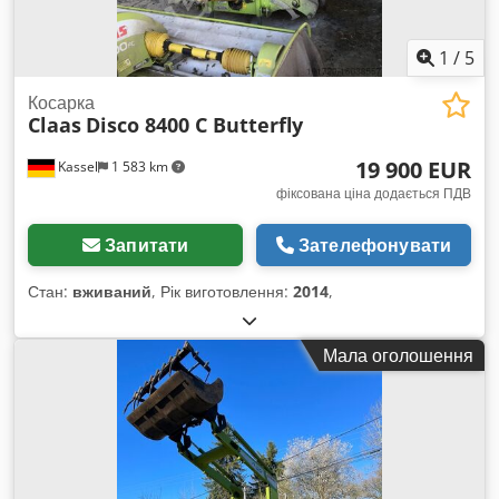
1
/
5
Косарка
Claas
Disco 8400 C Butterfly
19 900 EUR
Kassel
1 583 km
фіксована ціна додається ПДВ
Запитати
Зателефонувати
Стан:
вживаний
, Рік виготовлення:
2014
,
Мала оголошення