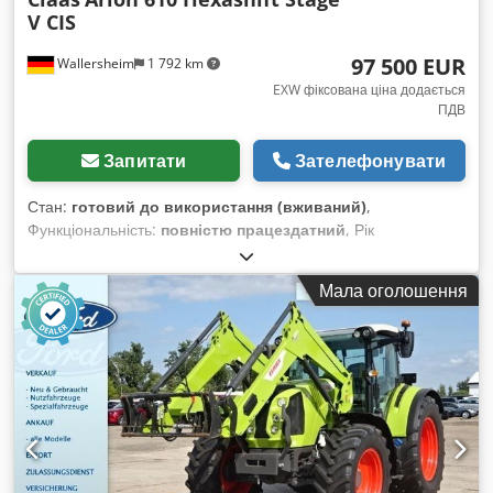
V CIS
97 500 EUR
Wallersheim
1 792 km
EXW фіксована ціна додається
ПДВ
Запитати
Зателефонувати
Стан:
готовий до використання (вживаний)
,
Функціональність:
повністю працездатний
, Рік
виготовлення:
2022
, мотогодини:
930 h
, тип пального:
дизель
, максимальна швидкість:
40 км/год
, колір:
Мала оголошення
зелений
, Продається: сільськогосподарський трактор Claas
Arion 610 Hexashift Stage V (CIS), тип A96 100 Рік
виготовлення: 2022 Напрацювання: 939 годин Трактор у
відмінному стані, майже як новий, з дуже незначним
напрацюванням, повністю справний і готовий до роботи без
додаткових інвестицій. Він оснащений 6-циліндровим
двигуном John Deere DPS 6.8 л, що відповідає екологічним
стандартам Stage V (SCR, DPF, DOC, AdBlue). Максимальна
потужність: 145 к.с. Номінальна потужність: 135 к.с.