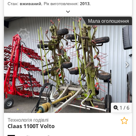
Стан:
вживаний
, Рік виготовлення:
2013
,
Мала оголошення
1
/
6
Технологія годівлі
Claas
1100T Volto