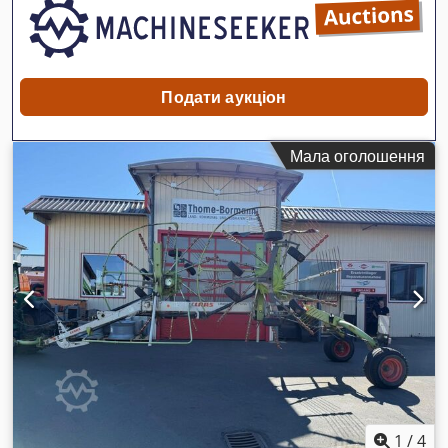
Подати аукціон
Мала оголошення
1
/
4