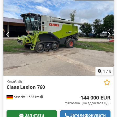
1
/
9
Комбайн
Claas
Lexion 760
144 000 EUR
Kassel
1 583 km
фіксована ціна додається ПДВ
Запитати
Зателефонувати