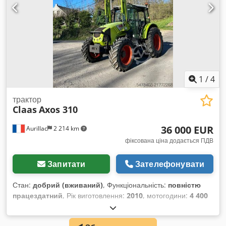
1
/
4
трактор
Claas
Axos 310
36 000 EUR
Aurillac
2 214 km
фіксована ціна додається ПДВ
Запитати
Зателефонувати
Стан:
добрий (вживаний)
, Функціональність:
повністю
працездатний
, Рік виготовлення:
2010
, мотогодини:
4 400
h
, потужність:
55,16 кВт (75,00 к.с.)
, номер машини/
транспортного засобу:
A2204DAA2203584
, Обладнання: