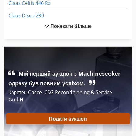
Claas Celtis 446 Rx
Claas Disco 290
Показати більше
Claas Disco 3900
Claas Disco 8400
Claas Disco 8400 Contour
Claas Rollant 340
Мій перший аукціон з Machineseeker
Claas Volto 1050
одразу був повним успіхом.
Claas Volto 1050 T
Карстен Сассе, CSG Reconditioning & Service
GmbH
Claas Volto 1320 T
Claas Volto 52
Подати аукціон
Claas Volto 540 H