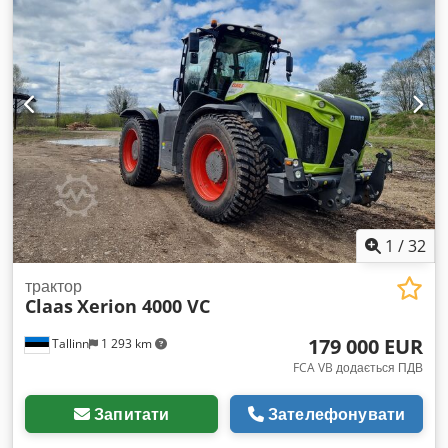
зв’язку та повним комплектом робочих фар. Стандартний
дах (без люку). Шини: Передні: 480/70 R28 Mitas Задні:
580/70 R38 Mitas Передні та задні шини в дуже хорошому
стані. Огляд і вивезення трактора можливі в Німеччині за
попередньою домовленістю.
1
/
32
трактор
Claas
Xerion 4000 VC
179 000 EUR
Tallinn
1 293 km
FCA VB додається ПДВ
Запитати
Зателефонувати