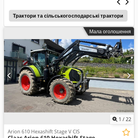
2
Трактори та сільськогосподарські трактори
Мала оголошення
1
/
22
Arion 610 Hexashift Stage V CIS
Claas
Arion 610 Hexashift Stage