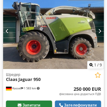
1
/
9
Шредер
Claas
Jaguar 950
250 000 EUR
Kassel
1 583 km
фіксована ціна додається ПДВ
Запитати
Зателефонувати