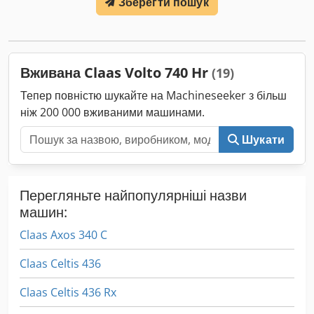
Зберегти пошук
кабіна
, Гідравлічний реверсор, без кондиціонера,
навантажувач FL80 Dcsdpfx Afey Eq Upowok
Вживана Claas Volto 740 Hr
(19)
Тепер повністю шукайте на Machineseeker з більш
ніж 200 000 вживаними машинами.
Шукати
Перегляньте найпопулярніші назви
машин:
Claas Axos 340 C
Claas Celtis 436
Claas Celtis 436 Rx