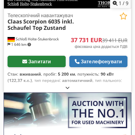
1
/
9
Телескопічний навантажувач
Claas
Scorpion 6035 inkl.
Schaufel Top Zustand
37 731 EUR
Schloß Holte-Stukenbrock
39 411 EUR
1 646 km
фіксована ціна додається ПДВ
Запитати
Зателефонувати
Стан:
вживаний
, пробіг:
5 200 км
, потужність:
90 кВт
(122,37 к.с.)
, тип передачі:
автоматичний
, тип пального:
дизель
, колір:
зелений
, загальна вага:
8 500 кг
, маса без
навантаження:
5 кг
, максимальна вага навантаження:
2 900
кг
, висота підйому:
6 150 000 мм
, кількість місць:
1
, перша
реєстрація:
01/2016
, мотогодини:
5 200 h
, загальна висота:
46 800 мм
, водійська кабіна:
інше
, колісна база:
2 850 мм
,