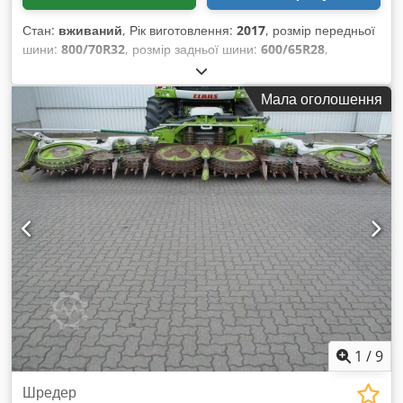
Стан:
вживаний
, Рік виготовлення:
2017
, розмір передньої
шини:
800/70R32
, розмір задньої шини:
600/65R28
,
Мала оголошення
1
/
9
Шредер