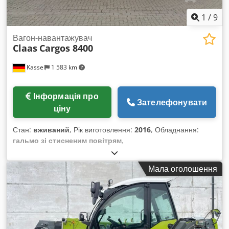
1
/
9
Вагон-навантажувач
Claas
Cargos 8400
Kassel
1 583 km
Інформація про
Зателефонувати
ціну
Стан:
вживаний
, Рік виготовлення:
2016
, Обладнання:
гальмо зі стисненим повітрям
,
Мала оголошення