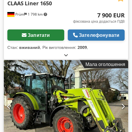
CLAAS
Liner 1650
7 900 EUR
Prüm
1 798 km
фіксована ціна додається ПДВ
Запитати
Зателефонувати
Стан:
вживаний
, Рік виготовлення:
2009
,
Мала оголошення