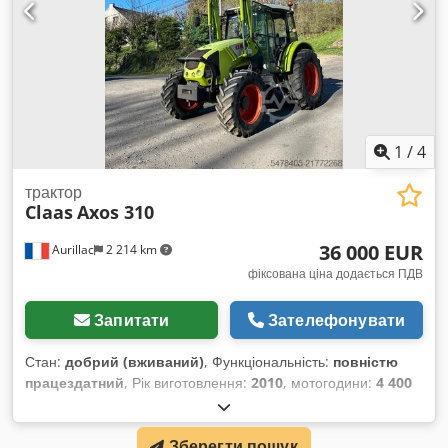
1
/
4
трактор
Claas
Axos 310
36 000 EUR
Aurillac
2 214 km
фіксована ціна додається ПДВ
Запитати
Зателефонувати
Стан:
добрий (вживаний)
, Функціональність:
повністю
працездатний
, Рік виготовлення:
2010
, мотогодини:
4 400
h
, потужність:
55,16 кВт (75,00 к.с.)
, номер машини/
транспортного засобу:
A2204DAA2203584
, Обладнання:
Зберегти пошук
кабіна
, Гідравлічний реверсор, без кондиціонера,