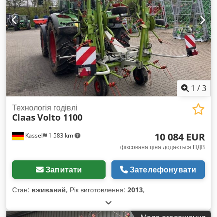
1
/
3
Технологія годівлі
Claas
Volto 1100
10 084 EUR
Kassel
1 583 km
фіксована ціна додається ПДВ
Запитати
Зателефонувати
Стан:
вживаний
, Рік виготовлення:
2013
,