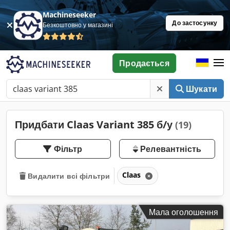
Machineseeker
До застосунку
Безкоштовно у магазині
Продається
Шукати
Придбати Claas Variant 385 б/у
(19)
Фільтр
Релевантність
Claas
Видалити всі фільтри
Мала оголошення