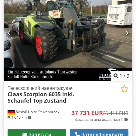
1
/
9
Телескопічний навантажувач
Claas
Scorpion 6035 inkl.
Schaufel Top Zustand
37 731 EUR
Schloß Holte-Stukenbrock
39 411 EUR
1 646 km
фіксована ціна додається ПДВ
Запитати
Зателефонувати