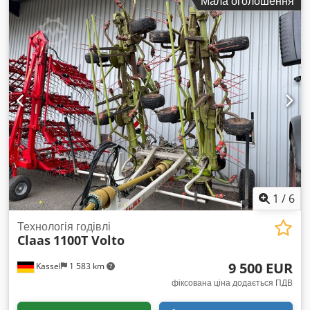
Мала оголошення
1
/
6
Технологія годівлі
Claas
1100T Volto
9 500 EUR
Kassel
1 583 km
фіксована ціна додається ПДВ