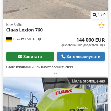
1
/
9
Комбайн
Claas
Lexion 760
144 000 EUR
Kassel
1 583 km
фіксована ціна додається ПДВ
Запитати
Зателефонувати
Стан:
вживаний
, Рік виготовлення:
2011
,
Мала оголошення