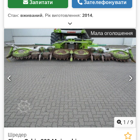
Запитати
Зателефонувати
Стан:
вживаний
, Рік виготовлення:
2014
,
Мала оголошення
1
/
9
Шредер