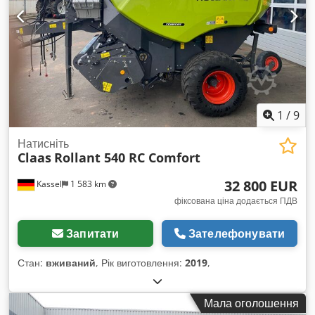
1
/
9
Натисніть
Claas
Rollant 540 RC Comfort
32 800 EUR
Kassel
1 583 km
фіксована ціна додається ПДВ
Запитати
Зателефонувати
Стан:
вживаний
, Рік виготовлення:
2019
,
Мала оголошення