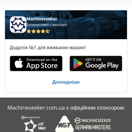
Claas Variant 280
Claas Variant 280 Rc
Machineseeker
Безкоштовно у магазині
Claas Variant 360
Claas Variant 360 Rc
Додаток №1 для вживаних машин!
Claas Variant 365
Claas Variant 365 Rc
Claas Variant 370
Докладніше
Claas Variant 380 Rc
Claas Variant 385 Rc
Machineseeker.com.ua є офіційним спонсором:
Claas Volto 52
Claas Volto 58