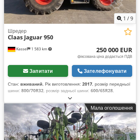
1
/
9
Шредер
Claas
Jaguar 950
250 000 EUR
Kassel
1 583 km
фіксована ціна додається ПДВ
Запитати
Зателефонувати
Стан:
вживаний
, Рік виготовлення:
2017
, розмір передньої
шини:
800/70R32
, розмір задньої шини:
600/65R28
,
Мала оголошення