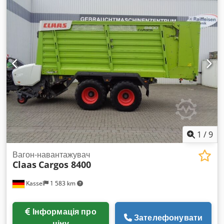
1
/
9
Вагон-навантажувач
Claas
Cargos 8400
Kassel
1 583 km
Інформація про
Зателефонувати
ціну