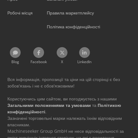
Робочі місця
Правила маркетплейсу
Політика конфіденційності
Blog
Facebook
X
LinkedIn
Вся інформація, пропозиції та ціни на цій сторінці є без
зобов'язань і не є обов'язковими!
Користуючись цим сайтом, ви погоджуєтесь з нашими
Загальними положеннями та умовами
та
Політикою
конфіденційності
.
Зазначені торговельні марки належать їхнім відповідним
власникам.
Machineseeker Group GmbH не несе відповідальності за
вміст зовнішніх інтернет-сторінок, на які є посилання.