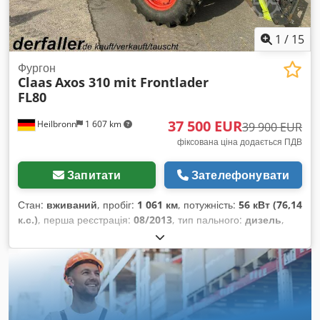
1
/
15
Фургон
Claas
Axos 310 mit Frontlader
FL80
37 500 EUR
Heilbronn
1 607 km
39 900 EUR
фіксована ціна додається ПДВ
Запитати
Зателефонувати
Стан:
вживаний
, пробіг:
1 061 км
, потужність:
56 кВт (76,14
к.с.)
, перша реєстрація:
08/2013
, тип пального:
дизель
,
загальна вага:
7 500 кг
, колір:
зелений
, тип передачі:
механічний
, підвіска:
інше
, кількість місць:
2
, мотогодини:
1 061 h
, Обладнання:
кабіна, повний привід
,