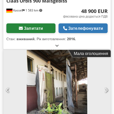
Claas
Orbis 900 Maisgebiss
48 900 EUR
Kassel
1 583 km
фіксована ціна додається ПДВ
Запитати
Зателефонувати
Стан:
вживаний
, Рік виготовлення:
2016
,
Мала оголошення