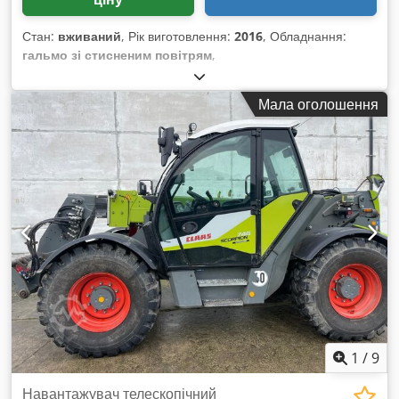
Стан:
вживаний
, Рік виготовлення:
2016
, Обладнання:
гальмо зі стисненим повітрям
,
Мала оголошення
1
/
9
Навантажувач телескопічний