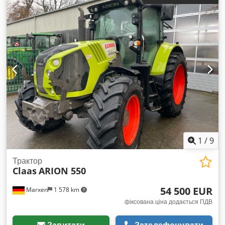
Двоконтурна пневматична гальмівна система — Шини
710/75 R42 175D, 172E Trelleborg — Інше Стандартні ключі
запалювання — Технічні дані та обслуговування Довжина: 7
593 мм Висота: 3 791–3 941 мм Колісна база: 3 600 мм
1
/
9
Трактор
Claas
ARION 550
54 500 EUR
Marxen
1 578 km
фіксована ціна додається ПДВ
Запитати
Зателефонувати