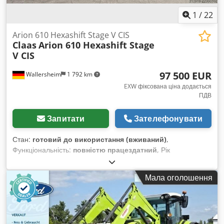
1
/
22
Arion 610 Hexashift Stage V CIS
Claas
Arion 610 Hexashift Stage
V CIS
97 500 EUR
Wallersheim
1 792 km
EXW фіксована ціна додається
ПДВ
Запитати
Зателефонувати
Стан:
готовий до використання (вживаний)
,
Функціональність:
повністю працездатний
, Рік
виготовлення:
2022
, мотогодини:
930 h
, тип пального:
дизель
, максимальна швидкість:
40 км/год
, колір:
Мала оголошення
зелений
, Продається: сільськогосподарський трактор Claas
Arion 610 Hexashift Stage V (CIS), тип A96 100 Рік
виготовлення: 2022 Напрацювання: 939 годин Трактор у
відмінному стані, майже як новий, з дуже незначним
напрацюванням, повністю справний і готовий до роботи без