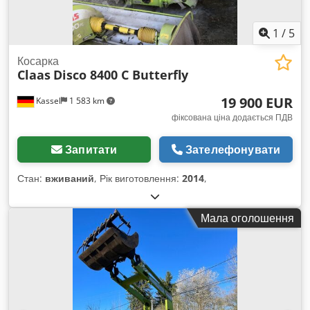
1
/
5
Косарка
Claas
Disco 8400 C Butterfly
19 900 EUR
Kassel
1 583 km
фіксована ціна додається ПДВ
Запитати
Зателефонувати
Стан:
вживаний
, Рік виготовлення:
2014
,
Мала оголошення