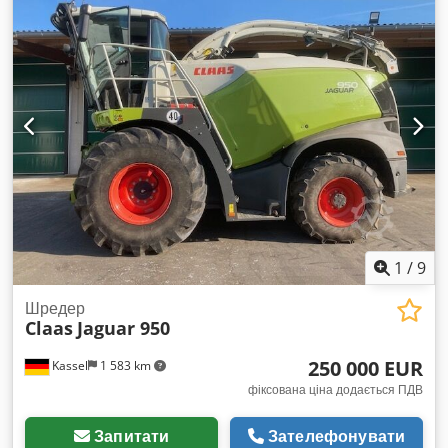
1
/
9
Шредер
Claas
Jaguar 950
250 000 EUR
Kassel
1 583 km
фіксована ціна додається ПДВ
Запитати
Зателефонувати