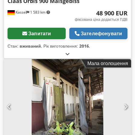
Claas
Orbis 900 Maisgebiss
48 900 EUR
Kassel
1 583 km
фіксована ціна додається ПДВ
Запитати
Зателефонувати
Стан:
вживаний
, Рік виготовлення:
2016
,
Мала оголошення