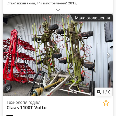
Стан:
вживаний
, Рік виготовлення:
2013
,
Мала оголошення
1
/
6
Технологія годівлі
Claas
1100T Volto