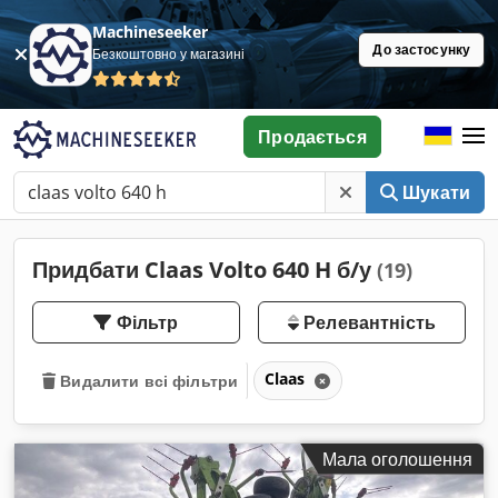
Machineseeker
До застосунку
Безкоштовно у магазині
Продається
Шукати
Придбати Claas Volto 640 H б/у
(19)
Фільтр
Релевантність
Claas
Видалити всі фільтри
Мала оголошення