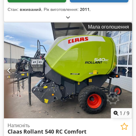
Стан:
вживаний
, Рік виготовлення:
2011
,
Мала оголошення
1
/
9
Натисніть
Claas
Rollant 540 RC Comfort