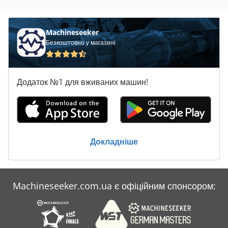
Claas Volto 64
Claas Volto 640
Machineseeker
Безкоштовно у магазині
Claas Volto 670
Claas Volto 740
Додаток №1 для вживаних машин!
Claas Volto 740 H
Claas Volto 740 Hr
Claas Volto 77
Докладніше
Claas Volto 770
Claas Volto 870
Machineseeker.com.ua є офіційним спонсором:
Claas Volto 870 T
Claas W 640 Sl