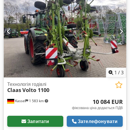
1
/
3
Технологія годівлі
Claas
Volto 1100
10 084 EUR
Kassel
1 583 km
фіксована ціна додається ПДВ
Запитати
Зателефонувати