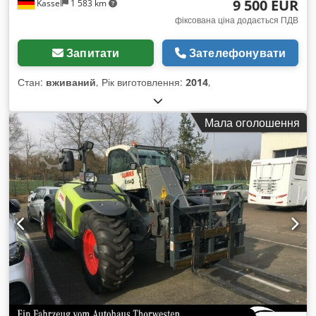
9 500 EUR
Kassel
1 583 km
фіксована ціна додається ПДВ
Запитати
Зателефонувати
Стан:
вживаний
, Рік виготовлення:
2014
,
Мала оголошення