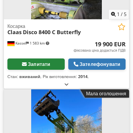
1
/
5
Косарка
Claas
Disco 8400 C Butterfly
19 900 EUR
Kassel
1 583 km
фіксована ціна додається ПДВ
Запитати
Зателефонувати
Стан:
вживаний
, Рік виготовлення:
2014
,
Мала оголошення