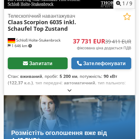
1
/
9
Телескопічний навантажувач
Claas
Scorpion 6035 inkl.
Schaufel Top Zustand
37 731 EUR
Schloß Holte-Stukenbrock
39 411 EUR
1 646 km
фіксована ціна додається ПДВ
Запитати
Зателефонувати
Стан:
вживаний
, пробіг:
5 200 км
, потужність:
90 кВт
(122,37 к.с.)
, тип передачі:
автоматичний
, тип пального:
дизель
, колір:
зелений
, загальна вага:
8 500 кг
, маса без
навантаження:
5 кг
, максимальна вага навантаження:
2 900
кг
, висота підйому:
6 150 000 мм
, кількість місць:
1
, перша
реєстрація:
01/2016
, мотогодини:
5 200 h
, загальна висота:
46 800 мм
, водійська кабіна:
інше
, колісна база:
2 850 мм
,
Розмістіть оголошення вже від