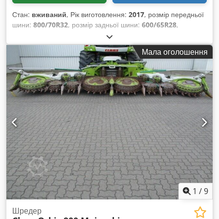
Стан:
вживаний
, Рік виготовлення:
2017
, розмір передньої
шини:
800/70R32
, розмір задньої шини:
600/65R28
,
Мала оголошення
1
/
9
Шредер