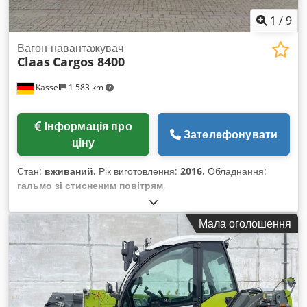
1
/
9
Вагон-навантажувач
Claas
Cargos 8400
Kassel
1 583 km
Інформація про
Зателефонувати
ціну
Стан:
вживаний
, Рік виготовлення:
2016
, Обладнання:
гальмо зі стисненим повітрям
,
Мала оголошення