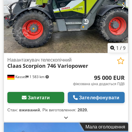
1
/
9
Навантажувач телескопічний
Claas
Scorpion 746 Variopower
95 000 EUR
Kassel
1 583 km
фіксована ціна додається ПДВ
Запитати
Зателефонувати
Стан:
вживаний
, Рік виготовлення:
2020
,
Мала оголошення