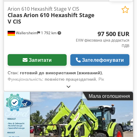
Arion 610 Hexashift Stage V CIS
Claas
Arion 610 Hexashift Stage
V CIS
97 500 EUR
Wallersheim
1 792 km
EXW фіксована ціна додається
ПДВ
Запитати
Зателефонувати
Стан:
готовий до використання (вживаний)
,
Функціональність:
повністю працездатний
, Рік
виготовлення:
2022
, мотогодини:
930 h
, тип пального:
дизель
, максимальна швидкість:
40 км/год
, колір:
Мала оголошення
зелений
, Продається: сільськогосподарський трактор Claas
Arion 610 Hexashift Stage V (CIS), тип A96 100 Рік
виготовлення: 2022 Напрацювання: 939 годин Трактор у
відмінному стані, майже як новий, з дуже незначним
напрацюванням, повністю справний і готовий до роботи без
додаткових інвестицій. Dsdpfx Aozmv Twjikock Він
оснащений 6-циліндровим двигуном John Deere DPS 6.8 л,