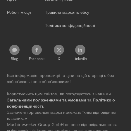
Робочі місця
Правила маркетплейсу
Політика конфіденційності
Blog
Facebook
X
LinkedIn
Вся інформація, пропозиції та ціни на цій сторінці є без
зобов'язань і не є обов'язковими!
Користуючись цим сайтом, ви погоджуєтесь з нашими
Загальними положеннями та умовами
та
Політикою
конфіденційності
.
Зазначені торговельні марки належать їхнім відповідним
власникам.
Machineseeker Group GmbH не несе відповідальності за
вміст зовнішніх інтернет-сторінок, на які є посилання.