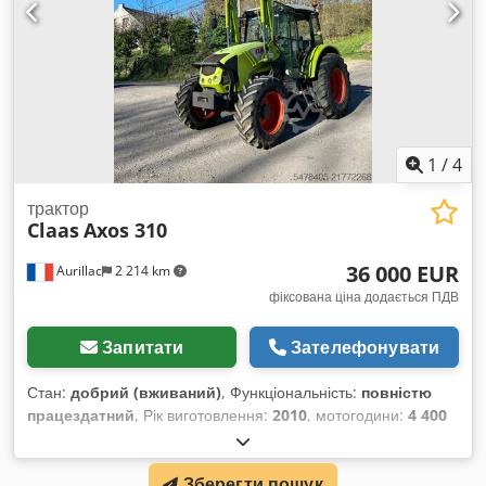
1
/
4
трактор
Claas
Axos 310
36 000 EUR
Aurillac
2 214 km
фіксована ціна додається ПДВ
Запитати
Зателефонувати
Стан:
добрий (вживаний)
, Функціональність:
повністю
працездатний
, Рік виготовлення:
2010
, мотогодини:
4 400
h
, потужність:
55,16 кВт (75,00 к.с.)
, номер машини/
транспортного засобу:
A2204DAA2203584
, Обладнання:
Зберегти пошук
кабіна
, Гідравлічний реверсор, без кондиціонера,