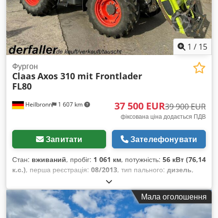
1
/
15
Фургон
Claas
Axos 310 mit Frontlader
FL80
37 500 EUR
Heilbronn
1 607 km
39 900 EUR
фіксована ціна додається ПДВ
Запитати
Зателефонувати
Стан:
вживаний
, пробіг:
1 061 км
, потужність:
56 кВт (76,14
к.с.)
, перша реєстрація:
08/2013
, тип пального:
дизель
,
загальна вага:
7 500 кг
, колір:
зелений
, тип передачі:
механічний
, підвіска:
інше
, кількість місць:
2
, мотогодини:
Мала оголошення
1 061 h
, Обладнання:
кабіна, повний привід
,