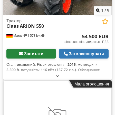
1
/
9
Трактор
Claas
ARION 550
54 500 EUR
Marxen
1 578 km
фіксована ціна додається ПДВ
Запитати
Зателефонувати
Стан:
вживаний
, Рік виготовлення:
2015
, мотогодини:
5 500 h
, потужність:
116 кВт (157,72 к.с.)
, Обладнання:
гальмо зі стисненим повітрям
,
Мала оголошення