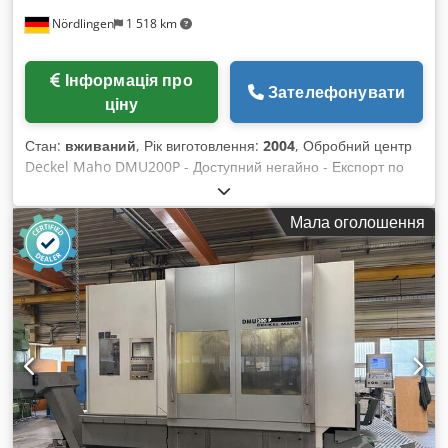
Nördlingen
1 518 km
Інформація про
Зателефонувати
ціну
Стан:
вживаний
, Рік виготовлення:
2004
, Обробний центр
Deckel Maho DMU200P - Доступний негайно - Експорт по
всьому світу Dkjdpfxozaxmnj Aixer Управління: Heidenhain
iTNC530 Робочі переміщення: X - 2000 мм, Y - 1800 мм, Z -
Мала оголошення
1100 мм Робоча площа: 1700 мм x 1400 мм Швидкість
шпинделя: 10 000 об/хв, 44 кВт Кріплення шпинделя: HSK-
A100 Інструментальний магазин: 60 позицій Внутрішня
система подачі охолоджувальної рідини (IKZ) та комплект
для відведення стружки: 20 бар / 900 л Конвеєр для
стружки: . Вимірювальний щуп: Heidenhain TS641
Електронне ручне колесо: Heidenhain Режим роботи: 4
Вимірювання інструменту: Blum Laser