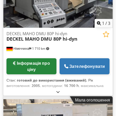
1
/
3
DECKEL MAHO DMU 80P hi-dyn
DECKEL MAHO
DMU 80P hi-dyn
Німеччина
1 710 km
Інформація про
Зателефонувати
ціну
Стан:
готовий до використання (вживаний)
, Рік
виготовлення:
2005
, мотогодини:
16 700 h
, максимальна
швидкість шпинделя:
6 300 об/хв
, загальна висота:
2 750
мм
, загальна вага:
10 200 кг
, відстань переміщення по осі
Мала оголошення
X:
800 мм
, відстань переміщення по осі Y:
700 мм
, відстань
переміщення осі Z:
600 мм
, виробник контролерів:
HEIDENHAIN
, модель контролера:
iTNC 530
, потужність