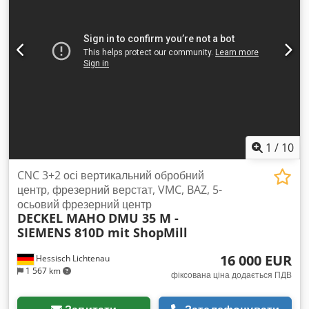
20 бар / 900 л Транспортер стружки: є Датчик вимірювання:
Heidenhain TS641 Електронний ручний маховик:
Heidenhain Режим роботи: 4 Вимірювання інструменту:
Blum Laser
1
/
10
CNC 3+2 осі вертикальний обробний
центр, фрезерний верстат, VMC, BAZ, 5-
осьовий фрезерний центр
DECKEL MAHO
DMU 35 M -
SIEMENS 810D mit ShopMill
16 000 EUR
Hessisch Lichtenau
1 567 km
фіксована ціна додається ПДВ