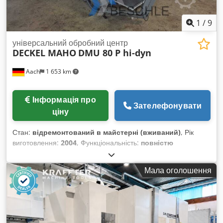
1
/
9
універсальний обробний центр
DECKEL MAHO
DMU 80 P hi-dyn
Aach
1 653 km
Інформація про
Зателефонувати
ціну
Стан:
відремонтований в майстерні (вживаний)
, Рік
виготовлення:
2004
, Функціональність:
повністю
працездатний
, З системою ЧПУ Heidenhain iTNC 530 Рік
випуску: 2004 Переміщення: X 800 мм / Y 600 мм / Z 700
Мала оголошення
мм Діапазон обертів шпинделя: 0 – 12 000 об/хв,
безступінчато (SK 40) У комплекті з наступним оснащенням:
- NC поворотний стіл Ø 630 мм - Поворотна фрезерна
головка (горизонтальна + вертикальна) - Універсальний
інструментальний магазин на 60 позицій, подвійний захват