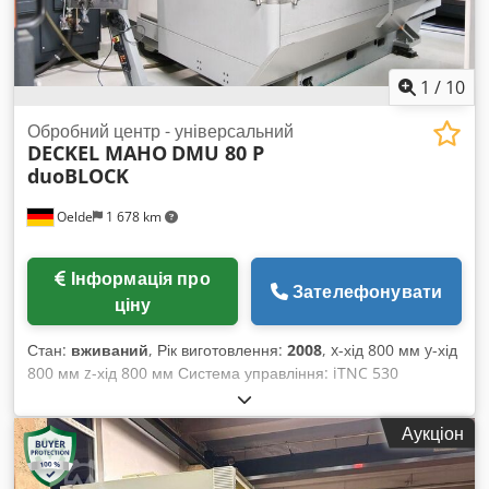
приблизно 6,0 x 6,5 x 3,2 м 5-осьовий ЧПК-обробний центр
універсальний Djdpfx Aijtqmmzexskr DECKEL MAHO - DMU
80 P duoBLOCK - 5-осьова симультанна обробка -
поворотна фрезерна головка - круглий стіл
1
/
10
Обробний центр - універсальний
DECKEL MAHO
DMU 80 P
duoBLOCK
Oelde
1 678 km
Інформація про
Зателефонувати
ціну
Стан:
вживаний
, Рік виготовлення:
2008
, x-хід 800 мм y-хід
800 мм z-хід 800 мм Система управління: iTNC 530
Heidenhain Макс. оберти: 18 000 об/хв Потужність приводу
– головний шпиндель: 28 / 19 кВт Макс. крутний момент:
Аукціон
121 / 82 Нм Кріплення інструменту: HSK-A63 Dedpfx
Aisukwatsxekr Поворотний робочий діапазон осі B: 0–190°
Час повороту: 1,2 с Розмір столу: 900 x 700 мм