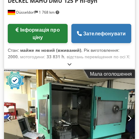
DECKEL MAHO
DMU 125 P hi-dyn
Düsseldorf
1 768 km
Інформація про
Зателефонувати
ціну
Стан:
майже як новий (вживаний)
, Рік виготовлення:
2000
, мотогодини:
33 831 h
, відстань переміщення по осі X:
1 250 мм
, відстань переміщення по осі Y:
880 мм
, відстань
переміщення осі Z:
800 мм
, модель контролера:
'3D
Мала оголошення
contouring control Millplus
, максимальна вага заготовки:
1 000 кг
, загальна довжина:
7 000 мм
, загальна ширина:
3 500 мм
, загальна вага:
3 902 кг
, швидкість шпинделя (хв.):
18 000 об/хв
, потужність двигуна шпинделя:
15 000 Вт
, Рік
випуску: 2000 CNC-керування: '3D contouring control
Millplus Осі Хід по осі X, мм: 1250 Dodpfx Aioxvrbijxokr Хід
по осі Y, мм: 880 Хід по осі Z, мм: 800 Індексація осі C,
градуси: 360º (0,001) Швидкість подачі м/хв: 40 Швидкість
швидкого ходу м/хв: 40 NC-фрезерно-токарний стіл:
Кількість палет: 1 Розміри палети, мм: Ø1000 Максимальна