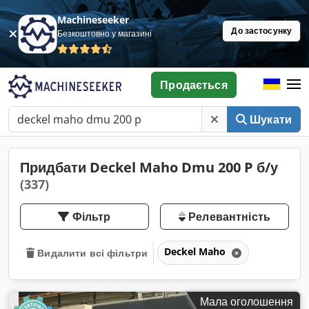
Machineseeker
До застосунку
Безкоштовно у магазині
Продається
Шукати
Придбати Deckel Maho Dmu 200 P б/у
(337)
Фільтр
Релевантність
Deckel Maho
Видалити всі фільтри
Мала оголошення