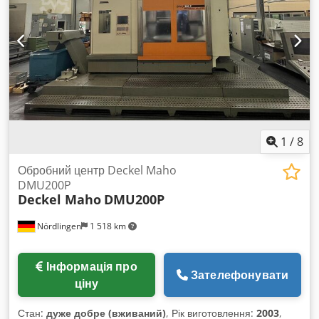
Режим роботи: 3 + 4 Електронний ручний маховик MillPlus
IT Промивальний пістолет з насосом Dsdpfxjx Uz Apj Aixskr
NC-поворотний стіл: діаметр 630 мм Т-подібні пази: 9 Т-
подібних пазів 14 H7 / 63 мм Вантажопідйомність: 700 кг
1
/
8
Обробний центр Deckel Maho
DMU200P
Deckel Maho
DMU200P
Nördlingen
1 518 km
Інформація про
Зателефонувати
ціну
Стан:
дуже добре (вживаний)
, Рік виготовлення:
2003
,