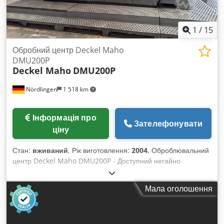
1
/
15
Обробний центр Deckel Maho
DMU200P
Deckel Maho
DMU200P
Nördlingen
1 518 km
Інформація про
Зателефонувати
ціну
Стан:
вживаний
, Рік виготовлення:
2004
, Оброблювальний
центр Deckel Maho DMU200P - Доступний негайно
Dkjdpfezaxmuex Aixor - Експорт по всьому світу
Управління: Heidenhain iTNC530 Ходи по осях: X-2000 мм,
Мала оголошення
Y-1800 мм, Z-1100 мм Стіл: 1700 мм x 1400 мм Швидкість
обертання шпинделя: 10 000 об/хв, 44 кВт Конус шпинделя:
HSK-A100 Магазин інструментів: 60 місць Внутрішня подача
охолоджуючої рідини (IKZ) і пакет для відведення стружки: