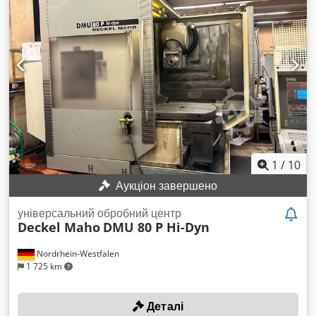
Максимальне навантаження на стіл: 1 400 кг Поворотний
діапазон по осі C: 360° Кількість інструментальних позицій:
40 Кріплення інструменту: HSK-A63 Час зміни інструменту
(Span-to-Span): близько 5,0 сек Швидкий хід (X / Y / Z): 60 м/
хв Швидкий хід (B): 30 м/хв Швидкий хід (C): 30 м/хв
Максимальна подача: 60 000 мм/хв Загальна споживана
потужність: 64 кВА Маса верстата: близько 14,0 т
Необхідний простір: приблизно 6,5 x 6,5 x 3,5 м 5-осьовий
універсальний обробний центр з ЧПУ DECKEL MAHO – DMU
80 P duoBLOCK - 5 осей - Поворотна фрезерна головка -
Круглий стіл
1
/
10
Аукціон завершено
універсальний обробний центр
Deckel Maho
DMU 80 P Hi-Dyn
Nordrhein-Westfalen
1 725 km
Деталі