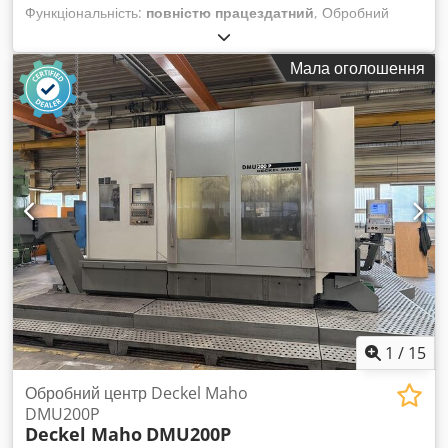
Функціональність:
повністю працездатний
, Обробний
центр Deckel Maho DMU200P - у дуже хорошому стані -
Доступний негайно - Можливий експорт у будь-яку країну
Мала оголошення
світу Система управління: Heidenhain iTNC530 Хід по осях:
X-2000 мм, Y-1800 мм, Z-1100 мм Розмір робочої зони:
1700 мм x 1400 мм Швидкість обертання шпинделя: 12 000
об/хв Тип шпиндельного конуса: SK50 Djdsxrgitjpfx Aixskr
Магазин інструментів: 60 позицій Внутрішня система
охолодження (IKZ) та система відведення стружки: 40 бар
Транспортер стружки: . Вимірювальний щуп: Heidenhain
TS642 Електричний маховик: Heidenhain Режим роботи: 4
Високошвидкісний приставний шпиндель: 42 000 об/хв
Система вимірювання інструменту: Blum Lase
1
/
15
Обробний центр Deckel Maho
DMU200P
Deckel Maho
DMU200P