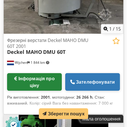
1
/
15
Фрезерні верстати Deckel MAHO DMU
60T 2001
Deckel MAHO
DMU 60T
Wijchen
1 844 km
Інформація про
Зателефонувати
ціну
Рік виготовлення:
2001
, мотогодини:
26 266 h
, Стан:
вживаний
, Колір: сірий Вага без навантаження: 7 000 кг
Габаритні розміри (Д x Ш x В): 350 x 220 x 240 см Ціна: за
Зберегти пошук
запитом Djdpfoywt Nysx Aixekr Фрезерний верстат по
Мала оголошення
металу Модель: CNC Виробник: DMG / Deckel MAHO
Модель: DMU60T Рік випуску: 2001 Система керування: