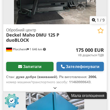
1
/
9
Обробний центр
Deckel Maho
DMU 125 P
duoBLOCK
175 000 EUR
Pforzheim
1 646 km
VB додається ПДВ
Запитати
Зателефонувати
Стан:
дуже добре (вживаний)
, Рік виготовлення:
2006
,
номер машини/транспортного засобу:
11460000643
,
Функціональність:
повністю працездатний
, мотогодини:
35 319 h
, вхідна напруга:
400 V
, тип вхідного струму:
Мала оголошення
трифазний
, відстань переміщення по осі X:
1 250 мм
,
відстань переміщення по осі Y:
1 000 мм
, відстань
переміщення осі Z:
10 000 мм
, максимальна швидкість