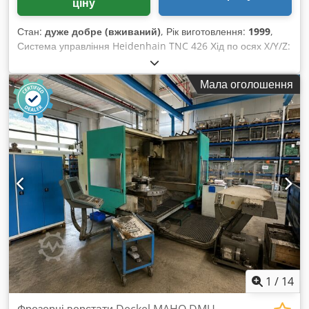
ціну
Стан:
дуже добре (вживаний)
, Рік виготовлення:
1999
,
Система управління Heidenhain TNC 426 Хід по осях X/Y/Z:
1250 x 880 x 800 мм Dkedpezqv A Tofx Aixsr Швидкість
обертання: 8000 об/хв Магазин інструментів на 60
Мала оголошення
інструментів, тип кріплення SK 50 Універсальна фрезерна
головка +0° / -90° Поворотний стіл з ЧПУ 1250 x 1000 мм
Конвеєр для відведення стружки Щуп для вимірювань
1
/
14
Фрезерні верстати Deckel MAHO DMU