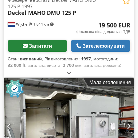
125 P 1997
Deckel MAHO
DMU 125 P
19 500 EUR
Wijchen
1 844 km
фіксована ціна додається ПДВ
Запитати
Зателефонувати
Стан:
вживаний
, Рік виготовлення:
1997
, мотогодини:
32 000 h
, загальна висота:
2 700 мм
, загальна довжина:
5 500 мм
, загальна ширина:
2 500 мм
, Колір: білий Власна
вага: 13 000 кг - Рік випуску: 1997 - Документація наявна:
Мала оголошення
так - Маркування CE: так - Сертифікат CE: ні - Серійний
номер: 120245 - Напрацювання: 32 000 годин - Управління:
CNC - Горизонтальне/Вертикальне виконання:
горизонтальне та вертикальне - Марка системи керування:
Heidenhain - Кількість осей [шт.]: 5 - Хід по осі X [мм]: 1200
- Хід по осі Y [мм]: 880 - Хід по осі Z [мм]: 800 - Обертання
осі C [°]: 360 - Довжина столу [мм]: 1250 - Ширина столу
[мм]: 1000 - Тип шпинделя: SK40 - Макс. оберти шпинделя
[об/хв]: 18 000 - Опції: цифровий дисплей, магазин