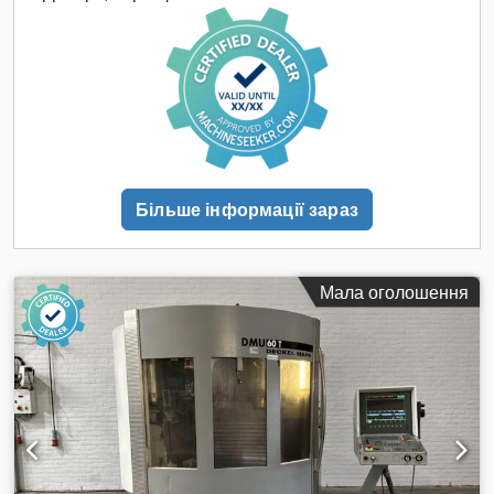
Aiow Ngk Hjxer Автоматична головка 180/-7° безступінчата
Більше інформації зараз
Мала оголошення