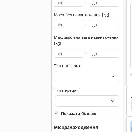
-
Маса без навантаження [kg]:
-
Максимальна вага навантаження
[kg]:
-
Тип пального:
Тип передачі:
нтажувач
Jcb
Jcb 408
Jcb 360
Jcb 225
Показати більше
Місцезнаходження