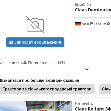
Комбайн
Claas
Dominator
Kassel
1 583 km
Запросити зображення
Стан:
вживаний
, Рік виготовлення:
1984
,
Дізнайтеся про більше вживаних машин
Трактори та сільськогосподарські трактори
Сіль
Натисніть
Claas
Rollant 5