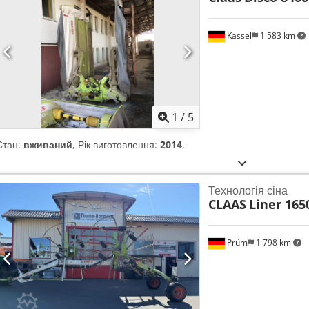
Kassel
1 583 km
1
/
5
Стан:
вживаний
, Рік виготовлення:
2014
,
Технологія сіна
CLAAS
Liner 165
Prüm
1 798 km