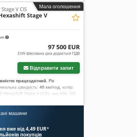
Мала оголошення
 Stage V CIS
Hexashift Stage V
 km
97 500 EUR
EXW фіксована ціна додається ПДВ
Відправити запит
вністю працездатний
, Рік
симальна швидкість:
40 км/год
, колір:
 Hexashift Stage V (CIS), тип A96 100
му стані, майже як новий, з дуже
з додаткових інвестицій. Він
ідає екологічним стандартам Stage V
вані машини
а потужність: 135 к.с. Потужність
 Hexashift 24/24 (без понижувальних
ня вже від 4,49 EUR
*
им перемиканням передач під
ільйонів покупців