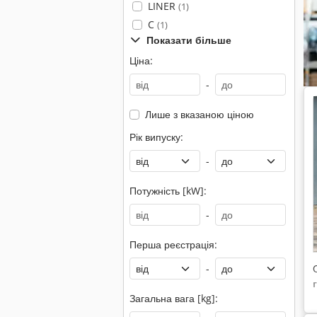
LINER
(1)
C
(1)
Показати більше
Ціна:
-
Лише з вказаною ціною
Рік випуску:
-
Потужність [kW]:
-
Перша реєстрація:
-
Загальна вага [kg]: