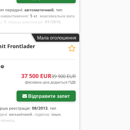
тип передачі:
автоматичний
, тип
з навантаження:
5 кг
, максимальна вага
ць:
1
, перша реєстрація:
01/2016
,
інше
, колісна база:
2 850 мм
,
Мала оголошення
it Frontlader
m
37 500 EUR
39 900 EUR
фіксована ціна додається ПДВ
Відправити запит
ерша реєстрація:
08/2013
, тип
дачі:
механічний
, підвіска:
інше
,
 привід
,