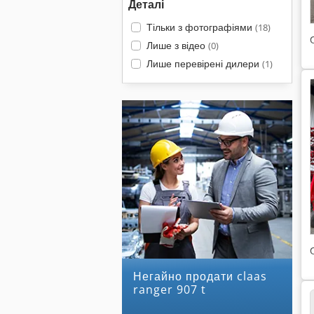
Деталі
Тільки з фотографіями
(18)
Лише з відео
(0)
Лише перевірені дилери
(1)
Негайно продати claas
ranger 907 t