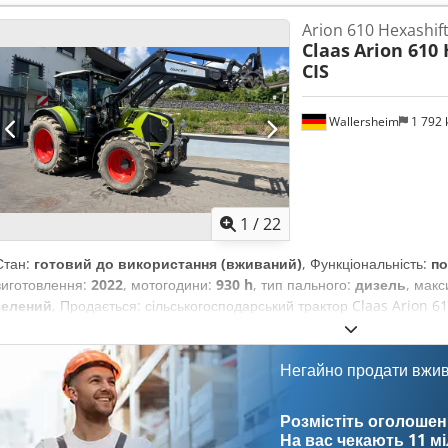
Arion 610 Hexashift
Claas
Arion 610 
CIS
Wallersheim
1 792
1
/
22
Стан:
готовий до використання (вживаний)
, Функціональність:
по
виготовлення:
2022
, мотогодини:
930 h
, тип пального:
дизель
, мак
зелений
, Продається: сільськогосподарський трактор Claas Arion 610
Рік виготовлення: 2022 Напрацювання: 939 годин Трактор у відмінно
незначним напрацюванням, повністю справний і готовий до роботи бе
оснащений 6-циліндровим двигуном John Deere DPS 6.8 л, що відпов
Негайно продати вжи
(SCR, DPF, DOC, AdBlue). Максимальна потужність: 145 к.с. Номінальн
відповідно до сертифікації: 139 к.с. Трактор оснащений трансмісією
Розмістіть оголошен
передач), електрогідравлічним перемикачем передач і автоматичн
На вас чекають
11 м