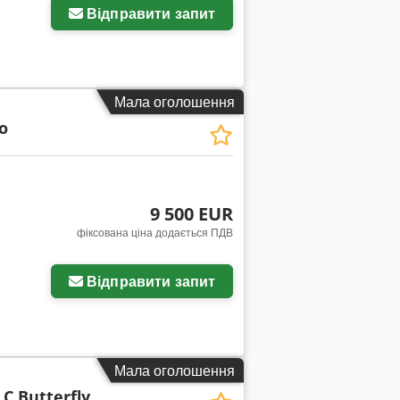
Відправити запит
Мала оголошення
o
9 500 EUR
фіксована ціна додається ПДВ
Відправити запит
Мала оголошення
 C Butterfly