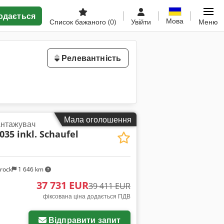
одається
Мова
Список бажаного
(0)
Увійти
Меню
Релевантність
Мала оголошення
антажувач
035 inkl. Schaufel
rock
1 646 km
37 731 EUR
39 411 EUR
фіксована ціна додається ПДВ
Відправити запит