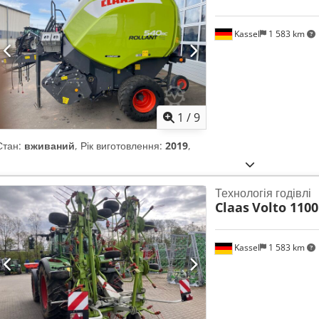
Kassel
1 583 km
1
/
9
Стан:
вживаний
, Рік виготовлення:
2019
,
Технологія годівлі
Claas
Volto 1100
Kassel
1 583 km