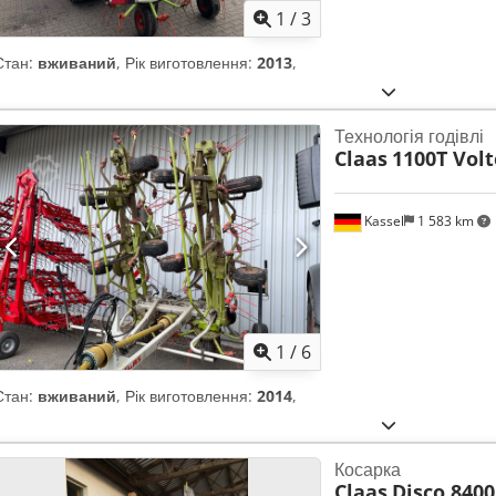
1
/
3
Стан:
вживаний
, Рік виготовлення:
2013
,
Технологія годівлі
Claas
1100T Volt
Kassel
1 583 km
1
/
6
Стан:
вживаний
, Рік виготовлення:
2014
,
Косарка
Claas
Disco 8400