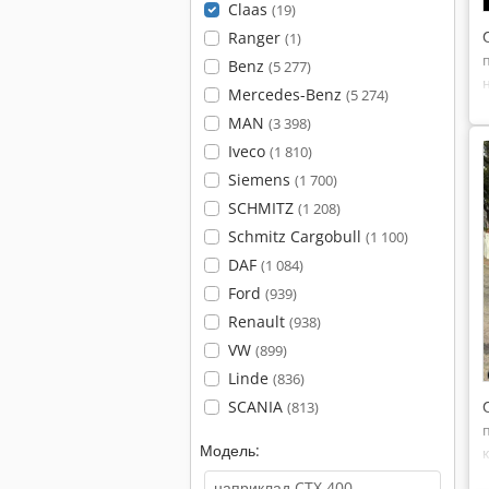
Claas
(19)
Ranger
(1)
Benz
(5 277)
Mercedes-Benz
(5 274)
MAN
(3 398)
Iveco
(1 810)
Siemens
(1 700)
SCHMITZ
(1 208)
Schmitz Cargobull
(1 100)
DAF
(1 084)
Ford
(939)
Renault
(938)
VW
(899)
Linde
(836)
SCANIA
(813)
Модель: