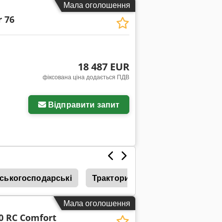
Мала оголошення
 76
18 487 EUR
фіксована ціна додається ПДВ
Відправити запит
ськогосподарські
Трактори Гусеничні
Тракто
Мала оголошення
40 RC Comfort