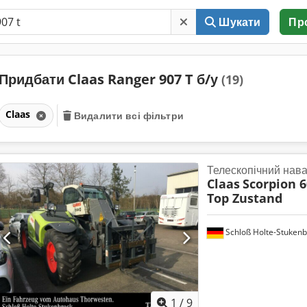
Шукати
Пр
Придбати Claas Ranger 907 T б/у
(19)
Claas
Видалити всі фільтри
Телескопічний нав
Claas
Scorpion 6
Top Zustand
Schloß Holte-Stukenb
1
/
9