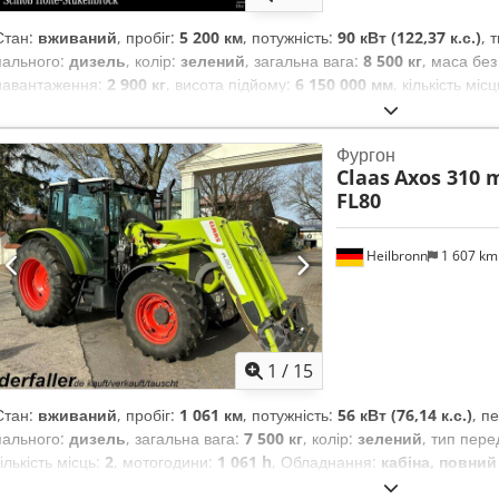
Стан:
вживаний
, пробіг:
5 200 км
, потужність:
90 кВт (122,37 к.с.)
, 
пального:
дизель
, колір:
зелений
, загальна вага:
8 500 кг
, маса бе
навантаження:
2 900 кг
, висота підйому:
6 150 000 мм
, кількість міс
мотогодини:
5 200 h
, загальна висота:
46 800 мм
, водійська кабіна:
Фургон
Claas
Axos 310 m
FL80
Heilbronn
1 607 k
1
/
15
Стан:
вживаний
, пробіг:
1 061 км
, потужність:
56 кВт (76,14 к.с.)
, п
пального:
дизель
, загальна вага:
7 500 кг
, колір:
зелений
, тип пере
кількість місць:
2
, мотогодини:
1 061 h
, Обладнання:
кабіна, повний